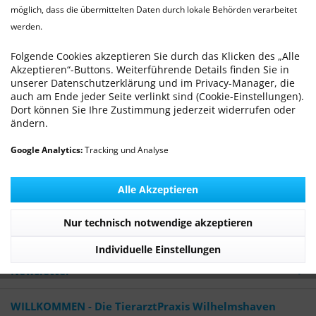
möglich, dass die übermittelten Daten durch lokale Behörden verarbeitet
werden.
BARFEN
Von: Dr. med. vet. Ralf Michling
22.12.16 00:00
0 Kommentare
Folgende Cookies akzeptieren Sie durch das Klicken des „Alle
Akzeptieren“-Buttons. Weiterführende Details finden Sie in
unserer Datenschutzerklärung und im Privacy-Manager, die
auch am Ende jeder Seite verlinkt sind (Cookie-Einstellungen).
Dort können Sie Ihre Zustimmung jederzeit widerrufen oder
ändern.
Google Analytics:
Tracking und Analyse
Unterschätztes Risiko für Kinder, Schwangere, ältere und
kranke Personen
Alle Akzeptieren
Mehr lesen
Nur technisch notwendige akzeptieren
Tags:
BARF
,
Rohfleischfütterung
Individuelle Einstellungen
Newsletter
WILLKOMMEN - Die TierarztPraxis Wilhelmshaven