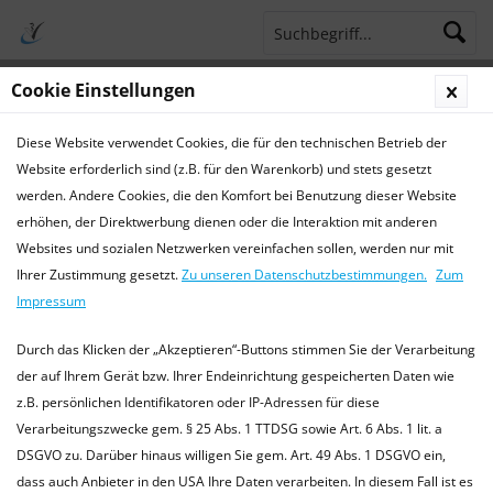
Cookie Einstellungen
Menü
Diese Website verwendet Cookies, die für den technischen Betrieb der
Terminsprechstunde
Service Hotline 04421 773770
Website erforderlich sind (z.B. für den Warenkorb) und stets gesetzt
werden. Andere Cookies, die den Komfort bei Benutzung dieser Website
Aktuelles
erhöhen, der Direktwerbung dienen oder die Interaktion mit anderen
Websites und sozialen Netzwerken vereinfachen sollen, werden nur mit
Aktuelles
Ihrer Zustimmung gesetzt.
Zu unseren Datenschutzbestimmungen.
Zum
Aktuelle Informationen der TierarztPraxis Wilhelmshaven
Impressum
Wir informieren Sie hier über Termine und aktuelle
Informationen aus unserer Praxis und Tiermedizin. oder
Durch das Klicken der „Akzeptieren“-Buttons stimmen Sie der Verarbeitung
besuchen Sie uns...
mehr erfahren »
der auf Ihrem Gerät bzw. Ihrer Endeinrichtung gespeicherten Daten wie
z.B. persönlichen Identifikatoren oder IP-Adressen für diese
Verarbeitungszwecke gem. § 25 Abs. 1 TTDSG sowie Art. 6 Abs. 1 lit. a
DSGVO zu. Darüber hinaus willigen Sie gem. Art. 49 Abs. 1 DSGVO ein,
Filtern
dass auch Anbieter in den USA Ihre Daten verarbeiten. In diesem Fall ist es