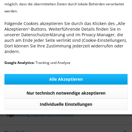
möglich, dass die übermittelten Daten durch lokale Behörden verarbeitet
werden.
Impfschutz NEU definiert - Leptospirose
Von: Dr. med. vet. Ralf Michling
16.09.16 00:00
0 Kommentare
Folgende Cookies akzeptieren Sie durch das Klicken des „Alle
Akzeptieren“-Buttons. Weiterführende Details finden Sie in
unserer Datenschutzerklärung und im Privacy-Manager, die
auch am Ende jeder Seite verlinkt sind (Cookie-Einstellungen).
Dort können Sie Ihre Zustimmung jederzeit widerrufen oder
ändern.
Auch wir gehen mit der Zeit und haben auf einen
modernen Hundeimpfstoff umgestellt.
Google Analytics:
Tracking und Analyse
Erst- und Neuimpfungen werden grundsätzlich mit dem
aktuellem Impfstoff geschützt, für Hunde welche bisher mit
Alle Akzeptieren
„alten“ Impfstoffen geimpft wurden, besteht natürlich die
Möglichkeit zu wechseln.
Nur technisch notwendige akzeptieren
Individuelle Einstellungen
Mehr lesen
Tags:
Impfung
,
Leptospirose
,
Parvovirose