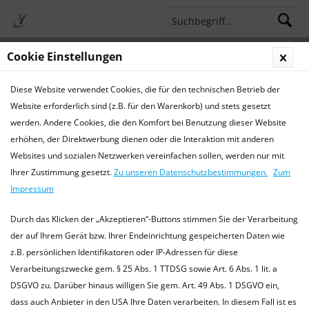
Cookie Einstellungen
Menü
Diese Website verwendet Cookies, die für den technischen Betrieb der
Terminsprechstunde
Service Hotline 04421 773770
Website erforderlich sind (z.B. für den Warenkorb) und stets gesetzt
werden. Andere Cookies, die den Komfort bei Benutzung dieser Website
Aktuelles
erhöhen, der Direktwerbung dienen oder die Interaktion mit anderen
Websites und sozialen Netzwerken vereinfachen sollen, werden nur mit
Aktuelles
Ihrer Zustimmung gesetzt.
Zu unseren Datenschutzbestimmungen.
Zum
Aktuelle Informationen der TierarztPraxis Wilhelmshaven
Impressum
Wir informieren Sie hier über Termine und aktuelle
Informationen aus unserer Praxis und Tiermedizin. oder
Durch das Klicken der „Akzeptieren“-Buttons stimmen Sie der Verarbeitung
besuchen Sie uns...
mehr erfahren »
der auf Ihrem Gerät bzw. Ihrer Endeinrichtung gespeicherten Daten wie
z.B. persönlichen Identifikatoren oder IP-Adressen für diese
Verarbeitungszwecke gem. § 25 Abs. 1 TTDSG sowie Art. 6 Abs. 1 lit. a
DSGVO zu. Darüber hinaus willigen Sie gem. Art. 49 Abs. 1 DSGVO ein,
Filtern
dass auch Anbieter in den USA Ihre Daten verarbeiten. In diesem Fall ist es