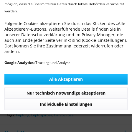
möglich, dass die übermittelten Daten durch lokale Behörden verarbeitet
werden.
Impfschutz NEU definiert - Leptospirose
Von: Dr. med. vet. Ralf Michling
16.09.16 00:00
0 Kommentare
Folgende Cookies akzeptieren Sie durch das Klicken des „Alle
Akzeptieren“-Buttons. Weiterführende Details finden Sie in
unserer Datenschutzerklärung und im Privacy-Manager, die
auch am Ende jeder Seite verlinkt sind (Cookie-Einstellungen).
Dort können Sie Ihre Zustimmung jederzeit widerrufen oder
ändern.
Auch wir gehen mit der Zeit und haben auf einen
modernen Hundeimpfstoff umgestellt.
Google Analytics:
Tracking und Analyse
Erst- und Neuimpfungen werden grundsätzlich mit dem
aktuellem Impfstoff geschützt, für Hunde welche bisher mit
Alle Akzeptieren
„alten“ Impfstoffen geimpft wurden, besteht natürlich die
Möglichkeit zu wechseln.
Nur technisch notwendige akzeptieren
Individuelle Einstellungen
Mehr lesen
Tags:
Impfung
,
Leptospirose
,
Parvovirose