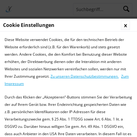
Cookie Einstellungen
Menü
Diese Website verwendet Cookies, die für den technischen Betrieb der
Terminsprechstunde
Service Hotline 04421 773770
Website erforderlich sind (z.B. für den Warenkorb) und stets gesetzt
werden. Andere Cookies, die den Komfort bei Benutzung dieser Website
Aktuelles
erhöhen, der Direktwerbung dienen oder die Interaktion mit anderen
Websites und sozialen Netzwerken vereinfachen sollen, werden nur mit
Aktuelles
Ihrer Zustimmung gesetzt.
Zu unseren Datenschutzbestimmungen.
Zum
Aktuelle Informationen der TierarztPraxis Wilhelmshaven
Impressum
Wir informieren Sie hier über Termine und aktuelle
Informationen aus unserer Praxis und Tiermedizin. oder
Durch das Klicken der „Akzeptieren“-Buttons stimmen Sie der Verarbeitung
besuchen Sie uns...
mehr erfahren »
der auf Ihrem Gerät bzw. Ihrer Endeinrichtung gespeicherten Daten wie
z.B. persönlichen Identifikatoren oder IP-Adressen für diese
Verarbeitungszwecke gem. § 25 Abs. 1 TTDSG sowie Art. 6 Abs. 1 lit. a
DSGVO zu. Darüber hinaus willigen Sie gem. Art. 49 Abs. 1 DSGVO ein,
Filtern
dass auch Anbieter in den USA Ihre Daten verarbeiten. In diesem Fall ist es