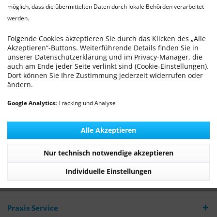
möglich, dass die übermittelten Daten durch lokale Behörden verarbeitet
werden.
Tier­kranken­versicherung
Von: Dr. med. vet. Ralf Michling
05.08.19 00:00
0 Kommentare
Folgende Cookies akzeptieren Sie durch das Klicken des „Alle
Akzeptieren“-Buttons. Weiterführende Details finden Sie in
unserer Datenschutzerklärung und im Privacy-Manager, die
auch am Ende jeder Seite verlinkt sind (Cookie-Einstellungen).
Dort können Sie Ihre Zustimmung jederzeit widerrufen oder
ändern.
Tierkrankenversicherungen für Hunde, Katzen und Pferde
Google Analytics:
Tracking und Analyse
Mehr lesen
Alle Akzeptieren
Newsletter
Nur technisch notwendige akzeptieren
Individuelle Einstellungen
WILLKOMMEN - Die TierarztPraxis Wilhelmshaven
stellt sich vor
Praxis Service