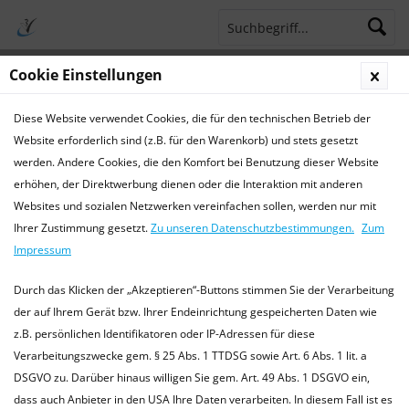
Cookie Einstellungen
Menü
Diese Website verwendet Cookies, die für den technischen Betrieb der
Terminsprechstunde
Service Hotline 04421 773770
Website erforderlich sind (z.B. für den Warenkorb) und stets gesetzt
werden. Andere Cookies, die den Komfort bei Benutzung dieser Website
Aktuelles
erhöhen, der Direktwerbung dienen oder die Interaktion mit anderen
Websites und sozialen Netzwerken vereinfachen sollen, werden nur mit
Aktuelles
Ihrer Zustimmung gesetzt.
Zu unseren Datenschutzbestimmungen.
Zum
Aktuelle Informationen der TierarztPraxis Wilhelmshaven
Impressum
Wir informieren Sie hier über Termine und aktuelle
Informationen aus unserer Praxis und Tiermedizin. oder
Durch das Klicken der „Akzeptieren“-Buttons stimmen Sie der Verarbeitung
besuchen Sie uns...
mehr erfahren »
der auf Ihrem Gerät bzw. Ihrer Endeinrichtung gespeicherten Daten wie
z.B. persönlichen Identifikatoren oder IP-Adressen für diese
Verarbeitungszwecke gem. § 25 Abs. 1 TTDSG sowie Art. 6 Abs. 1 lit. a
DSGVO zu. Darüber hinaus willigen Sie gem. Art. 49 Abs. 1 DSGVO ein,
Filtern
dass auch Anbieter in den USA Ihre Daten verarbeiten. In diesem Fall ist es