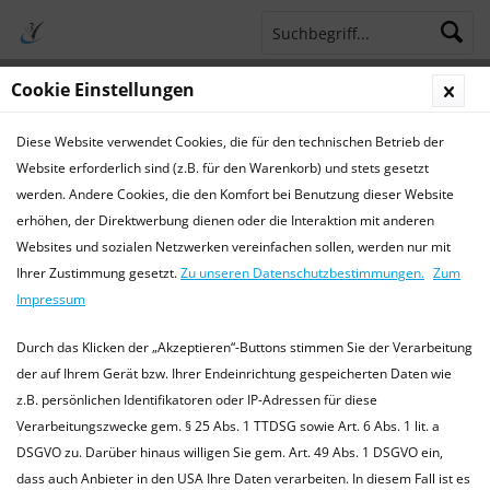
Cookie Einstellungen
Menü
Diese Website verwendet Cookies, die für den technischen Betrieb der
Terminsprechstunde
Service Hotline 04421 773770
Website erforderlich sind (z.B. für den Warenkorb) und stets gesetzt
werden. Andere Cookies, die den Komfort bei Benutzung dieser Website
Aktuelles
erhöhen, der Direktwerbung dienen oder die Interaktion mit anderen
Websites und sozialen Netzwerken vereinfachen sollen, werden nur mit
Aktuelles
Ihrer Zustimmung gesetzt.
Zu unseren Datenschutzbestimmungen.
Zum
Aktuelle Informationen der TierarztPraxis Wilhelmshaven
Impressum
Wir informieren Sie hier über Termine und aktuelle
Informationen aus unserer Praxis und Tiermedizin. oder
Durch das Klicken der „Akzeptieren“-Buttons stimmen Sie der Verarbeitung
besuchen Sie uns...
mehr erfahren »
der auf Ihrem Gerät bzw. Ihrer Endeinrichtung gespeicherten Daten wie
z.B. persönlichen Identifikatoren oder IP-Adressen für diese
Verarbeitungszwecke gem. § 25 Abs. 1 TTDSG sowie Art. 6 Abs. 1 lit. a
DSGVO zu. Darüber hinaus willigen Sie gem. Art. 49 Abs. 1 DSGVO ein,
Filtern
dass auch Anbieter in den USA Ihre Daten verarbeiten. In diesem Fall ist es