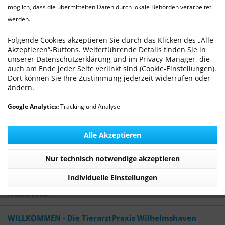
möglich, dass die übermittelten Daten durch lokale Behörden verarbeitet
werden.
BARFEN
Von: Dr. med. vet. Ralf Michling
22.12.16 00:00
0 Kommentare
Folgende Cookies akzeptieren Sie durch das Klicken des „Alle
Akzeptieren“-Buttons. Weiterführende Details finden Sie in
unserer Datenschutzerklärung und im Privacy-Manager, die
auch am Ende jeder Seite verlinkt sind (Cookie-Einstellungen).
Dort können Sie Ihre Zustimmung jederzeit widerrufen oder
ändern.
Google Analytics:
Tracking und Analyse
Unterschätztes Risiko für Kinder, Schwangere, ältere und
kranke Personen
Alle Akzeptieren
Mehr lesen
Nur technisch notwendige akzeptieren
Tags:
BARF
,
Rohfleischfütterung
Individuelle Einstellungen
Newsletter
WILLKOMMEN - Die TierarztPraxis Wilhelmshaven