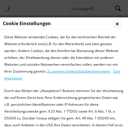
Cookie Einstellungen
Menü
Diese Website verwendet Cookies, die für den technischen Betrieb der
Terminsprechstunde
Service Hotline 04421 773770
Website erforderlich sind (z.B. für den Warenkorb) und stets gesetzt
werden. Andere Cookies, die den Komfort bei Benutzung dieser Website
Aktuelles
erhöhen, der Direktwerbung dienen oder die Interaktion mit anderen
Websites und sozialen Netzwerken vereinfachen sollen, werden nur mit
Aktuelles
Ihrer Zustimmung gesetzt.
Zu unseren Datenschutzbestimmungen.
Zum
Aktuelle Informationen der TierarztPraxis Wilhelmshaven
Impressum
Wir informieren Sie hier über Termine und aktuelle
Informationen aus unserer Praxis und Tiermedizin. oder
Durch das Klicken der „Akzeptieren“-Buttons stimmen Sie der Verarbeitung
besuchen Sie uns...
mehr erfahren »
der auf Ihrem Gerät bzw. Ihrer Endeinrichtung gespeicherten Daten wie
z.B. persönlichen Identifikatoren oder IP-Adressen für diese
Verarbeitungszwecke gem. § 25 Abs. 1 TTDSG sowie Art. 6 Abs. 1 lit. a
DSGVO zu. Darüber hinaus willigen Sie gem. Art. 49 Abs. 1 DSGVO ein,
Filtern
dass auch Anbieter in den USA Ihre Daten verarbeiten. In diesem Fall ist es