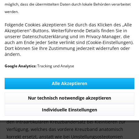
möglich, dass die übermittelten Daten durch lokale Behörden verarbeitet
werden.
ZLig Kreuzbandersatz - Innovative
intraartikuläre Kreuzbandersatztechnik
Folgende Cookies akzeptieren Sie durch das Klicken des „Alle
Akzeptieren“-Buttons. Weiterführende Details finden Sie in
Von: Dr. med. vet. Ralf Michling
25.08.20 00:00
0 Kommentare
unserer Datenschutzerklärung und im Privacy-Manager, die
auch am Ende jeder Seite verlinkt sind (Cookie-Einstellungen).
Dort können Sie Ihre Zustimmung jederzeit widerrufen oder
ändern.
Google Analytics:
Tracking und Analyse
Alle Akzeptieren
Nur technisch notwendige akzeptieren
Individuelle Einstellungen
Mit ZLig steht nun ein neuartiges synthetisches Band für
den intraartikulären Kreuzbandersatz bei Kleintieren zur
Verfügung, welches das vordere Kreuzband anatomisch
korrekt ersetzt, anstatt wie bei Umstellungsosteotomien