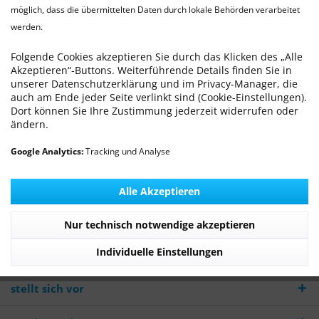
möglich, dass die übermittelten Daten durch lokale Behörden verarbeitet
werden.
Mammatumore bei der Hündin
Von: Dr. med. vet. Ralf Michling
23.08.24 00:00
0 Kommentare
Folgende Cookies akzeptieren Sie durch das Klicken des „Alle
Akzeptieren“-Buttons. Weiterführende Details finden Sie in
unserer Datenschutzerklärung und im Privacy-Manager, die
auch am Ende jeder Seite verlinkt sind (Cookie-Einstellungen).
Dort können Sie Ihre Zustimmung jederzeit widerrufen oder
ändern.
Mammatumore gehören zu den häufigsten
Tumorerkrankungen der Hündin.
Google Analytics:
Tracking und Analyse
Mehr lesen
Alle Akzeptieren
Nur technisch notwendige akzeptieren
Newsletter
Individuelle Einstellungen
WILLKOMMEN - Die TierarztPraxis Wilhelmshaven
stellt sich vor