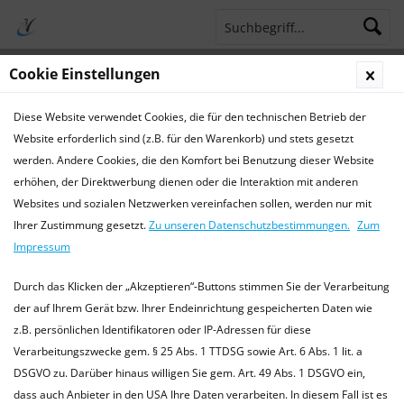
Cookie Einstellungen
Menü
Diese Website verwendet Cookies, die für den technischen Betrieb der
Terminsprechstunde
Service Hotline 04421 773770
Website erforderlich sind (z.B. für den Warenkorb) und stets gesetzt
werden. Andere Cookies, die den Komfort bei Benutzung dieser Website
Krankheiten
erhöhen, der Direktwerbung dienen oder die Interaktion mit anderen
Websites und sozialen Netzwerken vereinfachen sollen, werden nur mit
Krankheiten bei Hunden
Ihrer Zustimmung gesetzt.
Zu unseren Datenschutzbestimmungen.
Zum
Die hier bereitgestellten Informationen ersetzen keinen
Impressum
Tierarztbesuch, und dienen lediglich als Orientierungshilfe.
Bitte kontaktieren Sie immer einen (fachkundigen) Tierarzt
Durch das Klicken der „Akzeptieren“-Buttons stimmen Sie der Verarbeitung
in Ihrer Nähe....
mehr erfahren »
der auf Ihrem Gerät bzw. Ihrer Endeinrichtung gespeicherten Daten wie
z.B. persönlichen Identifikatoren oder IP-Adressen für diese
Verarbeitungszwecke gem. § 25 Abs. 1 TTDSG sowie Art. 6 Abs. 1 lit. a
DSGVO zu. Darüber hinaus willigen Sie gem. Art. 49 Abs. 1 DSGVO ein,
Filtern
dass auch Anbieter in den USA Ihre Daten verarbeiten. In diesem Fall ist es