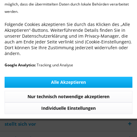
möglich, dass die übermittelten Daten durch lokale Behörden verarbeitet
werden.
Mammatumore bei der Hündin
Von: Dr. med. vet. Ralf Michling
23.08.24 00:00
0 Kommentare
Folgende Cookies akzeptieren Sie durch das Klicken des „Alle
Akzeptieren“-Buttons. Weiterführende Details finden Sie in
unserer Datenschutzerklärung und im Privacy-Manager, die
auch am Ende jeder Seite verlinkt sind (Cookie-Einstellungen).
Dort können Sie Ihre Zustimmung jederzeit widerrufen oder
ändern.
Mammatumore gehören zu den häufigsten
Tumorerkrankungen der Hündin.
Google Analytics:
Tracking und Analyse
Mehr lesen
Alle Akzeptieren
Nur technisch notwendige akzeptieren
Newsletter
Individuelle Einstellungen
WILLKOMMEN - Die TierarztPraxis Wilhelmshaven
stellt sich vor