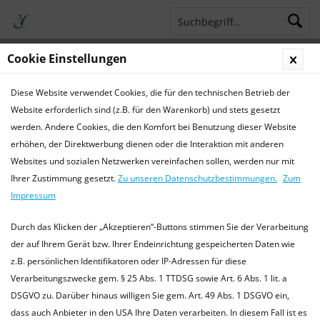
Cookie Einstellungen
Menü
Diese Website verwendet Cookies, die für den technischen Betrieb der
Terminsprechstunde
Service Hotline 04421 773770
Website erforderlich sind (z.B. für den Warenkorb) und stets gesetzt
werden. Andere Cookies, die den Komfort bei Benutzung dieser Website
Krankheiten
erhöhen, der Direktwerbung dienen oder die Interaktion mit anderen
Websites und sozialen Netzwerken vereinfachen sollen, werden nur mit
Krankheiten bei Hunden
Ihrer Zustimmung gesetzt.
Zu unseren Datenschutzbestimmungen.
Zum
Die hier bereitgestellten Informationen ersetzen keinen
Impressum
Tierarztbesuch, und dienen lediglich als Orientierungshilfe.
Bitte kontaktieren Sie immer einen (fachkundigen) Tierarzt
Durch das Klicken der „Akzeptieren“-Buttons stimmen Sie der Verarbeitung
in Ihrer Nähe....
mehr erfahren »
der auf Ihrem Gerät bzw. Ihrer Endeinrichtung gespeicherten Daten wie
z.B. persönlichen Identifikatoren oder IP-Adressen für diese
Verarbeitungszwecke gem. § 25 Abs. 1 TTDSG sowie Art. 6 Abs. 1 lit. a
DSGVO zu. Darüber hinaus willigen Sie gem. Art. 49 Abs. 1 DSGVO ein,
Filtern
dass auch Anbieter in den USA Ihre Daten verarbeiten. In diesem Fall ist es