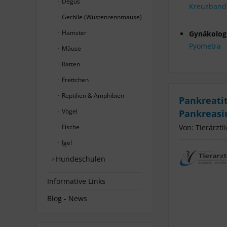
Degus
Kreuzbandr
Gerbile (Wüstenrennmäuse)
Hamster
Gynäkolog
Pyometra
Mäuse
Ratten
Frettchen
Reptilien & Amphibien
Pankreati
Vögel
Pankreasi
Fische
Von: Tierärztl
Igel
Hundeschulen
Informative Links
Blog - News