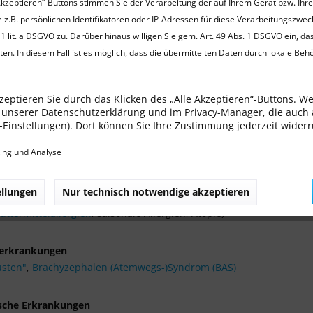
Akzeptieren“-Buttons stimmen Sie der Verarbeitung der auf Ihrem Gerät bzw. Ihr
iniger häufiger Erkrankungen bei Hunden
 z.B. persönlichen Identifikatoren oder IP-Adressen für diese Verarbeitungszwec
logische Erkrankungen
1 lit. a DSGVO zu. Darüber hinaus willigen Sie gem. Art. 49 Abs. 1 DSGVO ein, da
Schilddrüsenunterfunktion,
benigne Prostatahyperplasie (BPH)
en. In diesem Fall ist es möglich, dass die übermittelten Daten durch lokale Beh
nkungen
zeptieren Sie durch das Klicken des „Alle Akzeptieren“-Buttons. W
ende Milchzähne
, Parodontitis
in unserer Datenschutzerklärung und im Privacy-Manager, die auch
ie-Einstellungen). Dort können Sie Ihre Zustimmung jederzeit wider
ische Erkrankungen
ing und Analyse
peninsuffizienz, DCM
ellungen
Nur technisch notwendige akzeptieren
gische Erkrankungen
uttermittelallergien
, saisonale Allergien, Atopie)
erkrankungen
usten"
,
Brachyzephalen (Atemwegs-)Syndrom (BAS)
sche Erkrankungen