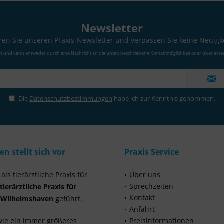
Newsletter
en Sie unseren Praxis-Newsletter und verpassen Sie keine Neuigk
ch und kann entweder durch eine Nachricht an die unten beschriebene Kontaktmöglichkeit oder über eine
Die
Datenschutzbestimmungen
habe ich zur Kenntnis genommen.
 stellt sich vor
Praxis Service
ls tierärztliche Praxis für
Über uns
Sprechzeiten
tierärztliche Praxis für
Kontakt
s Wilhelmshaven
geführt.
Anfahrt
wie ein immer größeres
Preisinformationen