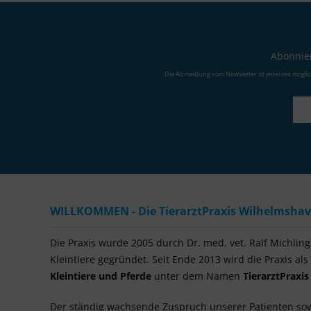
Abonnier
Die Abmeldung vom Newsletter ist jederzeit mögli
WILLKOMMEN - Die TierarztPraxis Wilhelmshaven
Die Praxis wurde 2005 durch Dr. med. vet. Ralf Michling a
Kleintiere gegründet. Seit Ende 2013 wird die Praxis als
Kleintiere und Pferde
unter dem Namen
TierarztPraxi
Der ständig wachsende Zuspruch unserer Patienten so