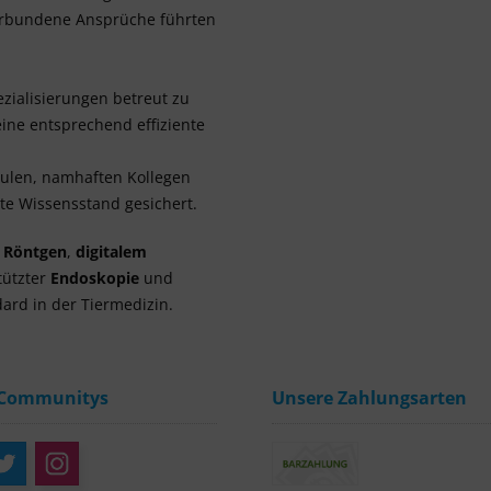
verbundene Ansprüche führten
zialisierungen betreut zu
ine entsprechend effiziente
hulen, namhaften Kollegen
e Wissensstand gesichert.
m Röntgen
,
digitalem
tützter
Endoskopie
und
ard in der Tiermedizin.
 Communitys
Unsere Zahlungsarten