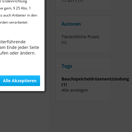
11.2017 (1)
er Endeinrichtung
ke gem. § 25 Abs. 1
ss auch Anbieter in den
örden verarbeitet
Autoren
Tierärztliche Praxis
eiterführende
(1)
 am Ende jeder Seite
rufen oder ändern.
Tags
Bauchspeicheldrüsenentzündung
Alle Akzeptieren
(1)
Alle anzeigen