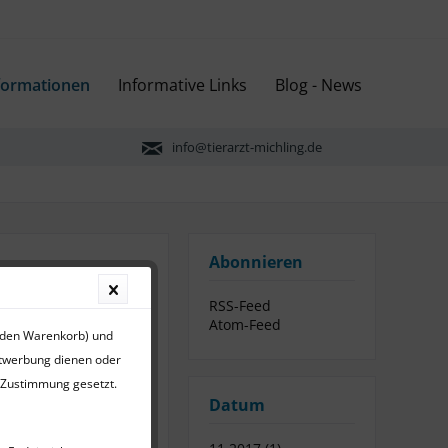
formationen
Informative Links
Blog - News
info@tierarzt-michling.de
Abonnieren
RSS-Feed
Atom-Feed
r den Warenkorb) und
en lediglich als
ktwerbung dienen oder
r Zustimmung gesetzt.
Datum