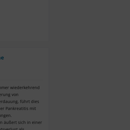
ne
 immer wiederkehrend
ierung von
rdauung, führt dies
r Pankreatitis mit
ungen.
n äußert sich in einer
sverlust als