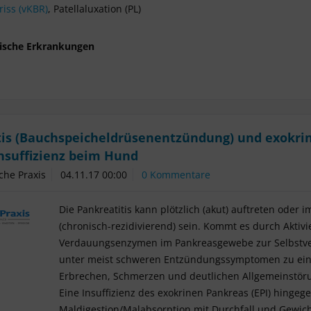
iss (vKBR)
, Patellaluxation (PL)
ische Erkrankungen
tis (Bauchspeicheldrüsenentzündung) und exokri
nsuffizienz beim Hund
iche Praxis
04.11.17 00:00
0 Kommentare
Die Pankreatitis kann plötzlich (akut) auftreten oder
(chronisch-rezidivierend) sein. Kommt es durch Aktiv
Verdauungsenzymen im Pankreasgewebe zur Selbstve
unter meist schweren Entzündungssymptomen zu eine
Erbrechen, Schmerzen und deutlichen Allgemeinstör
Eine Insuffizienz des exokrinen Pankreas (EPI) hingege
Maldigestion/Malabsorption mit Durchfall und Gewicht