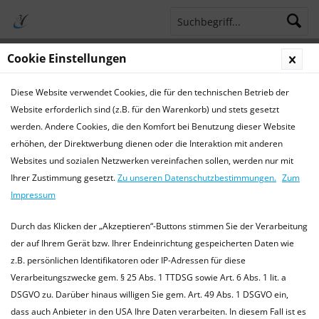
Cookie Einstellungen
Menü
Diese Website verwendet Cookies, die für den technischen Betrieb der
Terminsprechstunde
Service Hotline 04421 773770
Website erforderlich sind (z.B. für den Warenkorb) und stets gesetzt
werden. Andere Cookies, die den Komfort bei Benutzung dieser Website
Krankheiten
erhöhen, der Direktwerbung dienen oder die Interaktion mit anderen
Websites und sozialen Netzwerken vereinfachen sollen, werden nur mit
Krankheiten bei Hunden
Ihrer Zustimmung gesetzt.
Zu unseren Datenschutzbestimmungen.
Zum
Die hier bereitgestellten Informationen ersetzen keinen
Impressum
Tierarztbesuch, und dienen lediglich als Orientierungshilfe.
Bitte kontaktieren Sie immer einen (fachkundigen) Tierarzt
Durch das Klicken der „Akzeptieren“-Buttons stimmen Sie der Verarbeitung
in Ihrer Nähe....
mehr erfahren »
der auf Ihrem Gerät bzw. Ihrer Endeinrichtung gespeicherten Daten wie
z.B. persönlichen Identifikatoren oder IP-Adressen für diese
Verarbeitungszwecke gem. § 25 Abs. 1 TTDSG sowie Art. 6 Abs. 1 lit. a
DSGVO zu. Darüber hinaus willigen Sie gem. Art. 49 Abs. 1 DSGVO ein,
Filtern
dass auch Anbieter in den USA Ihre Daten verarbeiten. In diesem Fall ist es