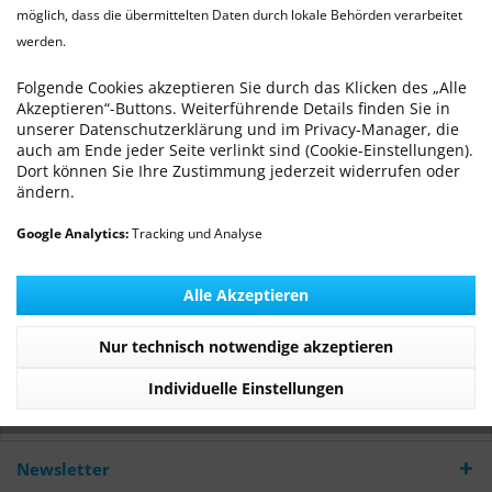
möglich, dass die übermittelten Daten durch lokale Behörden verarbeitet
werden.
Canine infektiöse Tracheobronchitis
(Zwingerhusten)
Folgende Cookies akzeptieren Sie durch das Klicken des „Alle
Akzeptieren“-Buttons. Weiterführende Details finden Sie in
Von: Dr. med. vet. Ralf Michling
24.10.19 00:00
0 Kommentare
unserer Datenschutzerklärung und im Privacy-Manager, die
auch am Ende jeder Seite verlinkt sind (Cookie-Einstellungen).
Dort können Sie Ihre Zustimmung jederzeit widerrufen oder
ändern.
Google Analytics:
Tracking und Analyse
Die Canine infektiöse Tracheobronchitis ist eine klinisch
definierte, hoch ansteckende multifaktorielle Erkrankung
der oberen Atemwege, an dem ein Komplex an bakteriellen
Alle Akzeptieren
und viralen Erregern beteiligt sind.
Nur technisch notwendige akzeptieren
Mehr lesen
Individuelle Einstellungen
Tags:
Zwingerhusten
,
Infektionskrankheiten
Newsletter