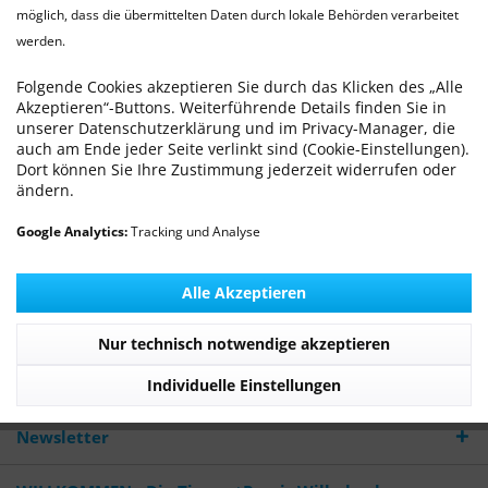
möglich, dass die übermittelten Daten durch lokale Behörden verarbeitet
werden.
Epilepsie
20.08.17 00:00
0 Kommentare
Folgende Cookies akzeptieren Sie durch das Klicken des „Alle
Akzeptieren“-Buttons. Weiterführende Details finden Sie in
unserer Datenschutzerklärung und im Privacy-Manager, die
auch am Ende jeder Seite verlinkt sind (Cookie-Einstellungen).
Dort können Sie Ihre Zustimmung jederzeit widerrufen oder
ändern.
Epilepsie gehört zur Gruppe der Ausfallserkrankungen.
Beim Tier zeigen sich die Anfälle als Muskelkrämpfe. Sie
Google Analytics:
Tracking und Analyse
können als anhaltende Muskelanspannung oder als
Schüttelkrämpfe auftreten.
Alle Akzeptieren
Mehr lesen
Nur technisch notwendige akzeptieren
Tags:
Neurologische Erkrankungen
,
Epilepsie
Individuelle Einstellungen
Newsletter