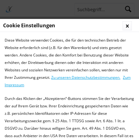
Cookie Einstellungen
Menü
Diese Website verwendet Cookies, die für den technischen Betrieb der
Terminsprechstunde
Service Hotline 04421 773770
Website erforderlich sind (z.B. für den Warenkorb) und stets gesetzt
werden. Andere Cookies, die den Komfort bei Benutzung dieser Website
Krankheiten
erhöhen, der Direktwerbung dienen oder die Interaktion mit anderen
Websites und sozialen Netzwerken vereinfachen sollen, werden nur mit
Krankheiten bei Hunden
Ihrer Zustimmung gesetzt.
Zu unseren Datenschutzbestimmungen.
Zum
Die hier bereitgestellten Informationen ersetzen keinen
Impressum
Tierarztbesuch, und dienen lediglich als Orientierungshilfe.
Bitte kontaktieren Sie immer einen (fachkundigen) Tierarzt
Durch das Klicken der „Akzeptieren“-Buttons stimmen Sie der Verarbeitung
in Ihrer Nähe....
mehr erfahren »
der auf Ihrem Gerät bzw. Ihrer Endeinrichtung gespeicherten Daten wie
z.B. persönlichen Identifikatoren oder IP-Adressen für diese
Verarbeitungszwecke gem. § 25 Abs. 1 TTDSG sowie Art. 6 Abs. 1 lit. a
DSGVO zu. Darüber hinaus willigen Sie gem. Art. 49 Abs. 1 DSGVO ein,
Filtern
dass auch Anbieter in den USA Ihre Daten verarbeiten. In diesem Fall ist es