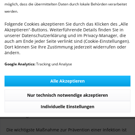
möglich, dass die übermittelten Daten durch lokale Behörden verarbeitet
werden.
Leishmaniose
(
1
)
Folgende Cookies akzeptieren Sie durch das Klicken des „Alle
14.10.15 00:00
1 Kommentare
Akzeptieren“-Buttons. Weiterführende Details finden Sie in
unserer Datenschutzerklärung und im Privacy-Manager, die
auch am Ende jeder Seite verlinkt sind (Cookie-Einstellungen).
Dort können Sie Ihre Zustimmung jederzeit widerrufen oder
ändern.
Neues zur Diagnostik, Therapie und Prophylaxe der
Google Analytics:
Tracking und Analyse
Leishmaniose beim Hund
In Deutschland wird die Leishmaniose beim Hund immer
Alle Akzeptieren
häufiger diagnostiziert. Zur Diagnose sollten ein Antikörper-
Nachweis und eine Konjunktival-PCR kombiniert
Nur technisch notwendige akzeptieren
durchgeführt werden. Jeder Hund mit Leishmanien-
Individuelle Einstellungen
Infektion sollte behandelt werden, in der Regel
lebenslänglich.
Die wichtigste Maßnahme zur Prävention einer Infektion ist