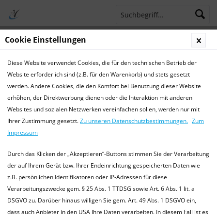
Cookie Einstellungen
Menü
Diese Website verwendet Cookies, die für den technischen Betrieb der
Terminsprechstunde
Service Hotline 04421 773770
Website erforderlich sind (z.B. für den Warenkorb) und stets gesetzt
werden. Andere Cookies, die den Komfort bei Benutzung dieser Website
Krankheiten
erhöhen, der Direktwerbung dienen oder die Interaktion mit anderen
Websites und sozialen Netzwerken vereinfachen sollen, werden nur mit
Krankheiten bei Hunden
Ihrer Zustimmung gesetzt.
Zu unseren Datenschutzbestimmungen.
Zum
Die hier bereitgestellten Informationen ersetzen keinen
Impressum
Tierarztbesuch, und dienen lediglich als Orientierungshilfe.
Bitte kontaktieren Sie immer einen (fachkundigen) Tierarzt
Durch das Klicken der „Akzeptieren“-Buttons stimmen Sie der Verarbeitung
in Ihrer Nähe....
mehr erfahren »
der auf Ihrem Gerät bzw. Ihrer Endeinrichtung gespeicherten Daten wie
z.B. persönlichen Identifikatoren oder IP-Adressen für diese
Verarbeitungszwecke gem. § 25 Abs. 1 TTDSG sowie Art. 6 Abs. 1 lit. a
DSGVO zu. Darüber hinaus willigen Sie gem. Art. 49 Abs. 1 DSGVO ein,
Filtern
dass auch Anbieter in den USA Ihre Daten verarbeiten. In diesem Fall ist es