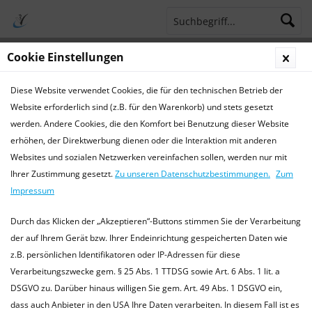
Cookie Einstellungen
Menü
Diese Website verwendet Cookies, die für den technischen Betrieb der
Terminsprechstunde
Service Hotline 04421 773770
Website erforderlich sind (z.B. für den Warenkorb) und stets gesetzt
werden. Andere Cookies, die den Komfort bei Benutzung dieser Website
Krankheiten
erhöhen, der Direktwerbung dienen oder die Interaktion mit anderen
Websites und sozialen Netzwerken vereinfachen sollen, werden nur mit
Krankheiten bei Kaninchen
Ihrer Zustimmung gesetzt.
Zu unseren Datenschutzbestimmungen.
Zum
Die hier bereitgestellten Informationen ersetzen keinen
Impressum
Tierarztbesuch, und dienen lediglich als Orientierungshilfe.
Bitte kontaktieren Sie immer einen (fachkundigen) Tierarzt
Durch das Klicken der „Akzeptieren“-Buttons stimmen Sie der Verarbeitung
in Ihrer Nähe....
mehr erfahren »
der auf Ihrem Gerät bzw. Ihrer Endeinrichtung gespeicherten Daten wie
z.B. persönlichen Identifikatoren oder IP-Adressen für diese
Verarbeitungszwecke gem. § 25 Abs. 1 TTDSG sowie Art. 6 Abs. 1 lit. a
DSGVO zu. Darüber hinaus willigen Sie gem. Art. 49 Abs. 1 DSGVO ein,
Filtern
dass auch Anbieter in den USA Ihre Daten verarbeiten. In diesem Fall ist es