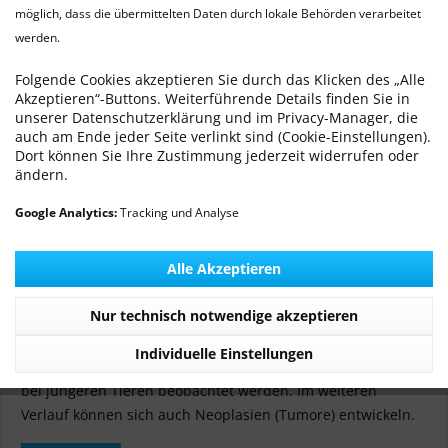
möglich, dass die übermittelten Daten durch lokale Behörden verarbeitet
werden.
Endometriale Hyperplasie (Hämometra,
Uterustumor) beim Kaninchen
Folgende Cookies akzeptieren Sie durch das Klicken des „Alle
Akzeptieren“-Buttons. Weiterführende Details finden Sie in
Von: Dr. med. vet. Ralf Michling
16.03.22 00:00
0 Kommentare
unserer Datenschutzerklärung und im Privacy-Manager, die
auch am Ende jeder Seite verlinkt sind (Cookie-Einstellungen).
Dort können Sie Ihre Zustimmung jederzeit widerrufen oder
ändern.
Google Analytics:
Tracking und Analyse
Alle Akzeptieren
Nur technisch notwendige akzeptieren
Die zystische Hyperplasie des Endometriums ist eine
häufige Erkrankung bei Kaninchen. Diese tritt ab einem
Individuelle Einstellungen
Alter von ca. 3-4 Jahren gehäuft auf, kann aber auch schon
bei jüngeren Tieren beobachtet werden. Im weiteren
Verlauf können sich auch Neoplasien (Tumore) entwickeln.