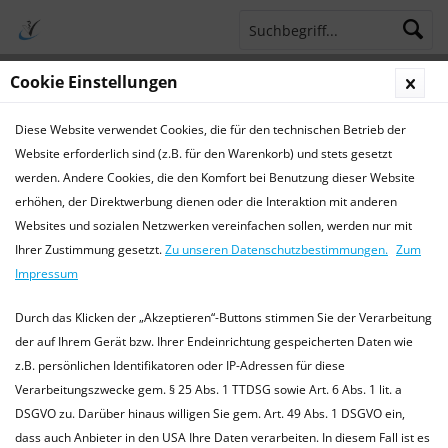
Cookie Einstellungen
Menü
Diese Website verwendet Cookies, die für den technischen Betrieb der
Terminsprechstunde
Service Hotline 04421 773770
Website erforderlich sind (z.B. für den Warenkorb) und stets gesetzt
werden. Andere Cookies, die den Komfort bei Benutzung dieser Website
Krankheiten
erhöhen, der Direktwerbung dienen oder die Interaktion mit anderen
Websites und sozialen Netzwerken vereinfachen sollen, werden nur mit
Krankheiten bei Kaninchen
Ihrer Zustimmung gesetzt.
Zu unseren Datenschutzbestimmungen.
Zum
Die hier bereitgestellten Informationen ersetzen keinen
Impressum
Tierarztbesuch, und dienen lediglich als Orientierungshilfe.
Bitte kontaktieren Sie immer einen (fachkundigen) Tierarzt
Durch das Klicken der „Akzeptieren“-Buttons stimmen Sie der Verarbeitung
in Ihrer Nähe....
mehr erfahren »
der auf Ihrem Gerät bzw. Ihrer Endeinrichtung gespeicherten Daten wie
z.B. persönlichen Identifikatoren oder IP-Adressen für diese
Verarbeitungszwecke gem. § 25 Abs. 1 TTDSG sowie Art. 6 Abs. 1 lit. a
DSGVO zu. Darüber hinaus willigen Sie gem. Art. 49 Abs. 1 DSGVO ein,
Filtern
dass auch Anbieter in den USA Ihre Daten verarbeiten. In diesem Fall ist es