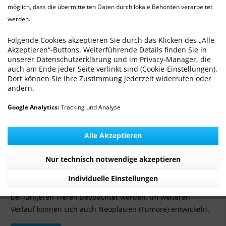
möglich, dass die übermittelten Daten durch lokale Behörden verarbeitet
werden.
Endometriale Hyperplasie (Hämometra,
Uterustumor) beim Kaninchen
Folgende Cookies akzeptieren Sie durch das Klicken des „Alle
Akzeptieren“-Buttons. Weiterführende Details finden Sie in
Von: Dr. med. vet. Ralf Michling
16.03.22 00:00
0 Kommentare
unserer Datenschutzerklärung und im Privacy-Manager, die
auch am Ende jeder Seite verlinkt sind (Cookie-Einstellungen).
Dort können Sie Ihre Zustimmung jederzeit widerrufen oder
ändern.
Google Analytics:
Tracking und Analyse
Alle Akzeptieren
Nur technisch notwendige akzeptieren
Die zystische Hyperplasie des Endometriums ist eine
häufige Erkrankung bei Kaninchen. Diese tritt ab einem
Individuelle Einstellungen
Alter von ca. 3-4 Jahren gehäuft auf, kann aber auch schon
bei jüngeren Tieren beobachtet werden. Im weiteren
Verlauf können sich auch Neoplasien (Tumore) entwickeln.