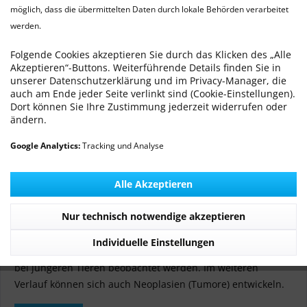
möglich, dass die übermittelten Daten durch lokale Behörden verarbeitet
werden.
Endometriale Hyperplasie (Hämometra,
Uterustumor) beim Kaninchen
Folgende Cookies akzeptieren Sie durch das Klicken des „Alle
Akzeptieren“-Buttons. Weiterführende Details finden Sie in
Von: Dr. med. vet. Ralf Michling
16.03.22 00:00
0 Kommentare
unserer Datenschutzerklärung und im Privacy-Manager, die
auch am Ende jeder Seite verlinkt sind (Cookie-Einstellungen).
Dort können Sie Ihre Zustimmung jederzeit widerrufen oder
ändern.
Google Analytics:
Tracking und Analyse
Alle Akzeptieren
Nur technisch notwendige akzeptieren
Die zystische Hyperplasie des Endometriums ist eine
häufige Erkrankung bei Kaninchen. Diese tritt ab einem
Individuelle Einstellungen
Alter von ca. 3-4 Jahren gehäuft auf, kann aber auch schon
bei jüngeren Tieren beobachtet werden. Im weiteren
Verlauf können sich auch Neoplasien (Tumore) entwickeln.