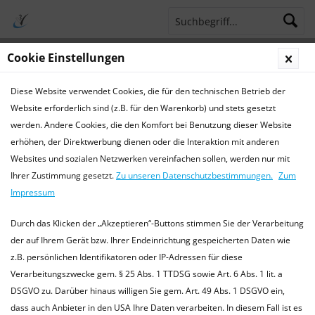
Cookie Einstellungen
Menü
Diese Website verwendet Cookies, die für den technischen Betrieb der
Terminsprechstunde
Service Hotline 04421 773770
Website erforderlich sind (z.B. für den Warenkorb) und stets gesetzt
werden. Andere Cookies, die den Komfort bei Benutzung dieser Website
Krankheiten
erhöhen, der Direktwerbung dienen oder die Interaktion mit anderen
Websites und sozialen Netzwerken vereinfachen sollen, werden nur mit
Krankheiten bei Kaninchen
Ihrer Zustimmung gesetzt.
Zu unseren Datenschutzbestimmungen.
Zum
Die hier bereitgestellten Informationen ersetzen keinen
Impressum
Tierarztbesuch, und dienen lediglich als Orientierungshilfe.
Bitte kontaktieren Sie immer einen (fachkundigen) Tierarzt
Durch das Klicken der „Akzeptieren“-Buttons stimmen Sie der Verarbeitung
in Ihrer Nähe....
mehr erfahren »
der auf Ihrem Gerät bzw. Ihrer Endeinrichtung gespeicherten Daten wie
z.B. persönlichen Identifikatoren oder IP-Adressen für diese
Verarbeitungszwecke gem. § 25 Abs. 1 TTDSG sowie Art. 6 Abs. 1 lit. a
DSGVO zu. Darüber hinaus willigen Sie gem. Art. 49 Abs. 1 DSGVO ein,
Filtern
dass auch Anbieter in den USA Ihre Daten verarbeiten. In diesem Fall ist es