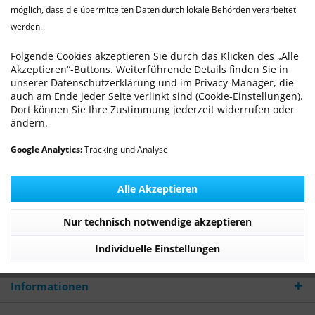
Artgerechte Haltung
möglich, dass die übermittelten Daten durch lokale Behörden verarbeitet
08.06.12 08:01
0 Kommentare
werden.
Folgende Cookies akzeptieren Sie durch das Klicken des „Alle
Hier finden Sie Allgemeines zur Haltung sowie
Akzeptieren“-Buttons. Weiterführende Details finden Sie in
unserer Datenschutzerklärung und im Privacy-Manager, die
Informationen zur Käfigeinrichtung.
auch am Ende jeder Seite verlinkt sind (Cookie-Einstellungen).
Dort können Sie Ihre Zustimmung jederzeit widerrufen oder
Mehr lesen
ändern.
Google Analytics:
Tracking und Analyse
Newsletter
Alle Akzeptieren
WILLKOMMEN - Die TierarztPraxis Wilhelmshaven
stellt sich vor
Nur technisch notwendige akzeptieren
Individuelle Einstellungen
Praxis Service
Informationen