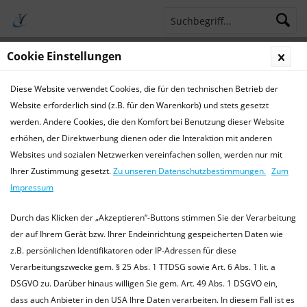
Cookie Einstellungen
Menü
Diese Website verwendet Cookies, die für den technischen Betrieb der
Terminsprechstunde
Service Hotline 04421 773770
Website erforderlich sind (z.B. für den Warenkorb) und stets gesetzt
werden. Andere Cookies, die den Komfort bei Benutzung dieser Website
Haltung
erhöhen, der Direktwerbung dienen oder die Interaktion mit anderen
Websites und sozialen Netzwerken vereinfachen sollen, werden nur mit
Haltung
Ihrer Zustimmung gesetzt.
Zu unseren Datenschutzbestimmungen.
Zum
Allgemeines, Unterbringung, Käfigeinrichtung
mehr
Impressum
erfahren »
Durch das Klicken der „Akzeptieren“-Buttons stimmen Sie der Verarbeitung
der auf Ihrem Gerät bzw. Ihrer Endeinrichtung gespeicherten Daten wie
z.B. persönlichen Identifikatoren oder IP-Adressen für diese
Filtern
Verarbeitungszwecke gem. § 25 Abs. 1 TTDSG sowie Art. 6 Abs. 1 lit. a
DSGVO zu. Darüber hinaus willigen Sie gem. Art. 49 Abs. 1 DSGVO ein,
dass auch Anbieter in den USA Ihre Daten verarbeiten. In diesem Fall ist es