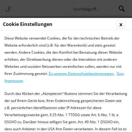
Cookie Einstellungen
Menü
Diese Website verwendet Cookies, die für den technischen Betrieb der
Terminsprechstunde
Service Hotline 04421 773770
Website erforderlich sind (z.B. für den Warenkorb) und stets gesetzt
werden. Andere Cookies, die den Komfort bei Benutzung dieser Website
Blog - News
erhöhen, der Direktwerbung dienen oder die Interaktion mit anderen
Websites und sozialen Netzwerken vereinfachen sollen, werden nur mit
Blog - News
Ihrer Zustimmung gesetzt.
Zu unseren Datenschutzbestimmungen.
Zum
Aktuelle Themen und Informationen Hier informieren wir
Impressum
Sie über spannende und aktuelle Themen aus der
Tiermedizin Besuchen Sie uns doch auch auf Facebook -
Durch das Klicken der „Akzeptieren“-Buttons stimmen Sie der Verarbeitung
immer auf dem laufenden sein...
mehr erfahren »
der auf Ihrem Gerät bzw. Ihrer Endeinrichtung gespeicherten Daten wie
z.B. persönlichen Identifikatoren oder IP-Adressen für diese
Verarbeitungszwecke gem. § 25 Abs. 1 TTDSG sowie Art. 6 Abs. 1 lit. a
DSGVO zu. Darüber hinaus willigen Sie gem. Art. 49 Abs. 1 DSGVO ein,
Filtern
dass auch Anbieter in den USA Ihre Daten verarbeiten. In diesem Fall ist es