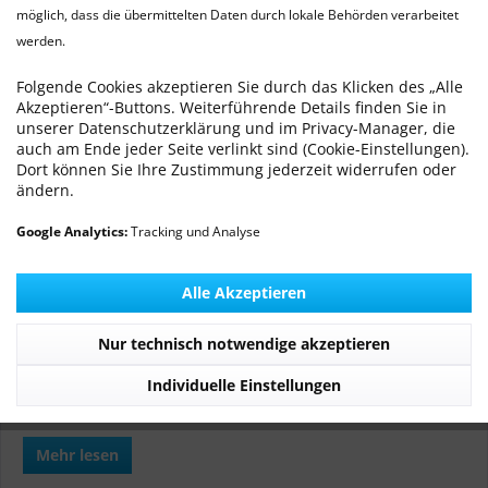
möglich, dass die übermittelten Daten durch lokale Behörden verarbeitet
werden.
BARF-Profil
Von: Dr. med. vet. Ralf Michling
24.06.14 00:00
0 Kommentare
Folgende Cookies akzeptieren Sie durch das Klicken des „Alle
Akzeptieren“-Buttons. Weiterführende Details finden Sie in
unserer Datenschutzerklärung und im Privacy-Manager, die
auch am Ende jeder Seite verlinkt sind (Cookie-Einstellungen).
Dort können Sie Ihre Zustimmung jederzeit widerrufen oder
ändern.
GeBARFte Hunde und Katzen brauchen ein gutes
Monitoring.
Google Analytics:
Tracking und Analyse
Hunde- und Katzenbesitzer suchen immer häufiger eine
Alle Akzeptieren
Alternative zum Fertigfutter und so werden auch deutlich
mehr Tierärzte mit Fragen zum BARFen (BARF = Bones and
Nur technisch notwendige akzeptieren
Raw Food) und Kochen konfrontiert. Eine der wichtigsten
Fragen ist, ob die selbstzubereitete Ration auch wirklich alle
Individuelle Einstellungen
Nährstoffe, Mineralien und Vitamine abdeckt.
Mehr lesen