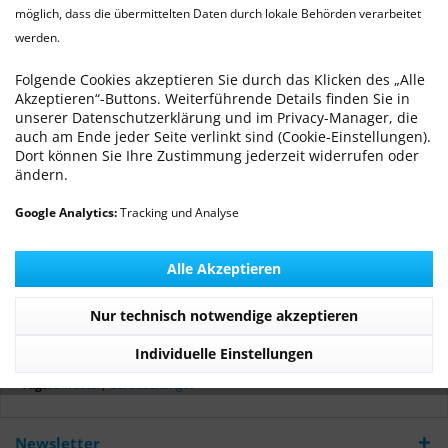
möglich, dass die übermittelten Daten durch lokale Behörden verarbeitet
werden.
Silvester - Geräuschangst beim Hund
angemessen (und rechtzeitig) therapieren
Folgende Cookies akzeptieren Sie durch das Klicken des „Alle
Akzeptieren“-Buttons. Weiterführende Details finden Sie in
Von: Tierärztliche Praxis
16.12.13 12:00
0 Kommentare
unserer Datenschutzerklärung und im Privacy-Manager, die
auch am Ende jeder Seite verlinkt sind (Cookie-Einstellungen).
Dort können Sie Ihre Zustimmung jederzeit widerrufen oder
ändern.
Alle Jahre wieder das übliche Szenario - Ende Dezember
Google Analytics:
Tracking und Analyse
kommen Hundebesitzer in unsere Praxis, die Ihrem Tier
"etwas geben" möchten, damit es an Silvester nicht so
Alle Akzeptieren
unruhig ist. Schnell werden "blaue Beruhigungstabletten"
abgegeben - ist das tierschutzgerecht?
Nur technisch notwendige akzeptieren
Mehr lesen
Individuelle Einstellungen
Tags:
Silvester
,
Geräuschangst
Newsletter