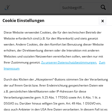
Cookie Einstellungen
Menü
Diese Website verwendet Cookies, die für den technischen Betrieb der
Terminsprechstunde
Service Hotline 04421 773770
Website erforderlich sind (z.B. für den Warenkorb) und stets gesetzt
werden. Andere Cookies, die den Komfort bei Benutzung dieser Website
Blog - News
erhöhen, der Direktwerbung dienen oder die Interaktion mit anderen
Websites und sozialen Netzwerken vereinfachen sollen, werden nur mit
Blog - News
Ihrer Zustimmung gesetzt.
Zu unseren Datenschutzbestimmungen.
Zum
Aktuelle Themen und Informationen Hier informieren wir
Impressum
Sie über spannende und aktuelle Themen aus der
Tiermedizin Besuchen Sie uns doch auch auf Facebook -
Durch das Klicken der „Akzeptieren“-Buttons stimmen Sie der Verarbeitung
immer auf dem laufenden sein...
mehr erfahren »
der auf Ihrem Gerät bzw. Ihrer Endeinrichtung gespeicherten Daten wie
z.B. persönlichen Identifikatoren oder IP-Adressen für diese
Verarbeitungszwecke gem. § 25 Abs. 1 TTDSG sowie Art. 6 Abs. 1 lit. a
DSGVO zu. Darüber hinaus willigen Sie gem. Art. 49 Abs. 1 DSGVO ein,
Filtern
dass auch Anbieter in den USA Ihre Daten verarbeiten. In diesem Fall ist es