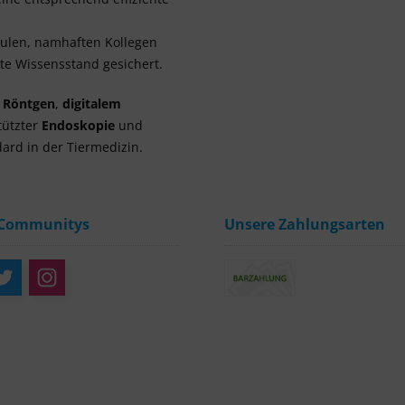
hulen, namhaften Kollegen
e Wissensstand gesichert.
m Röntgen
,
digitalem
tützter
Endoskopie
und
ard in der Tiermedizin.
 Communitys
Unsere Zahlungsarten