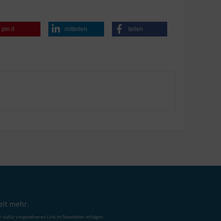
pin it
mitteilen
teilen
eit mehr.
n dafür vorgesehenen Link im Newsletter erfolgen.