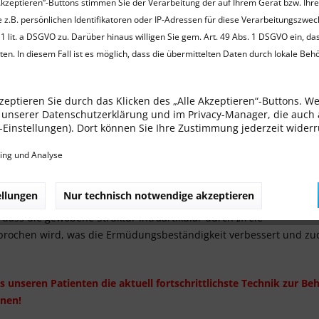
ren Kreuzbandersatz bei Kleintieren zur Verfügung, welches
Akzeptieren“-Buttons stimmen Sie der Verarbeitung der auf Ihrem Gerät bzw. Ihr
reuzband anatomisch korrekt ersetzt, anstatt wie bei
 z.B. persönlichen Identifikatoren oder IP-Adressen für diese Verarbeitungszwec
teotomien (TTA, TPLO etc. ) oder bei extrakapsulären
1 lit. a DSGVO zu. Darüber hinaus willigen Sie gem. Art. 49 Abs. 1 DSGVO ein, da
e wirkenden Kräfte im Gelenk zu verändern.
en. In diesem Fall ist es möglich, dass die übermittelten Daten durch lokale Beh
hierbei als Totalersatz für das Kreuzband eingesetzt. Die
zeptieren Sie durch das Klicken des „Alle Akzeptieren“-Buttons. W
extraartikulären Teile der Bänder werden durch kanulierte
in unserer Datenschutzerklärung und im Privacy-Manager, die auch
renzschrauben in femoralen und tibialen Knochentunneln
ie-Einstellungen). Dort können Sie Ihre Zustimmung jederzeit wider
es verursacht keine irreversiblen Schäden und sorgt darüber
 dass die Patienten das Hinterbein sofort nach der OP
ing und Analyse
belasten können.
ellungen
Nur technisch notwendige akzeptieren
ntat besteht aus ultrahochmolekularem Polyethylen mit der
 dass die gewobene Struktur intraartikulär durch „freie
brochen wird, was die Ermüdungsbeständigkeit verbessert und zu
s unseren Patienten die aktuell fortschrittlichste Technik zur 
nnen!