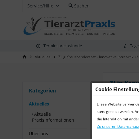
Service/Hilfe
Suchen
Terminsprechstunde
Tage
Aktuelles
ZLig Kreuzbandersatz - Innovative intraartiku
ZLig Kre
Cookie Einstellu
Kategorien
von:
Dr. med. 
Aktuelles
Diese Website verwendet 
Der Riss des 
stets gesetzt werden. A
Aktuelle
orthopädisch
die Interaktion mit and
Praxisinformationen
Zu unseren Datenschut
Mit
ZLig
steht
Über uns