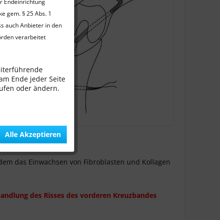
er Endeinrichtung
ke gem. § 25 Abs. 1
ss auch Anbieter in den
örden verarbeitet
eiterführende
 am Ende jeder Seite
rufen oder ändern.
Alle Akzeptieren
dem das Einwachsen von Fibroblasten und Kollagen
Behandlung des Risses des vorderen Kreuzbandes