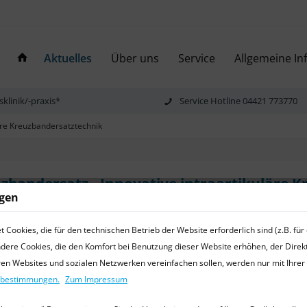
Aktuelles
Über uns
Service
Allgemeine I
sklinik/-praxis*
Service Hotline 04421 773770
läre Kreuzbandersatztechnik
uzbandersatz - Innovative intraartikuläre 
ngen
vet. Ralf Michling
25.08.20 00:00
0 Kommentare
Cookies, die für den technischen Betrieb der Website erforderlich sind (z.B. fü
vorderen Kreuzbandes ist bei Hunden eine der häufigsten
ndere Cookies, die den Komfort bei Benutzung dieser Website erhöhen, der Dire
en Erkrankungen.
eren Websites und sozialen Netzwerken vereinfachen sollen, werden nur mit Ihre
zbestimmungen.
Zum Impressum
 nun ein neuartiges synthetisches Band für den