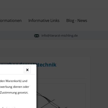
nformationen
Informative Links
Blog - News
info@tierarzt-michling.de
Kreuzbandersatztechnik
r den Warenkorb) und
ktwerbung dienen oder
r Zustimmung gesetzt.