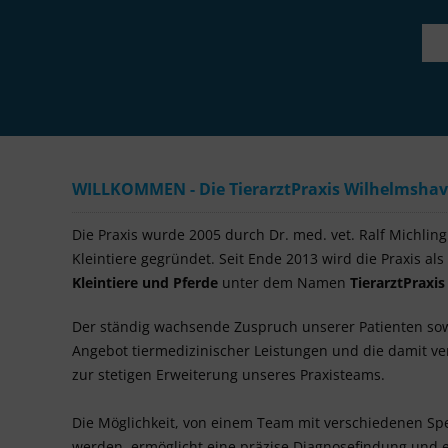
WILLKOMMEN - Die TierarztPraxis Wilhelmshaven
Die Praxis wurde 2005 durch Dr. med. vet. Ralf Michling a
Kleintiere gegründet. Seit Ende 2013 wird die Praxis als
Kleintiere und Pferde
unter dem Namen
TierarztPraxi
Der ständig wachsende Zuspruch unserer Patienten so
Angebot tiermedizinischer Leistungen und die damit 
zur stetigen Erweiterung unseres Praxisteams.
Die Möglichkeit, von einem Team mit verschiedenen Spe
werden, ermöglicht eine präzise Diagnosefindung und e