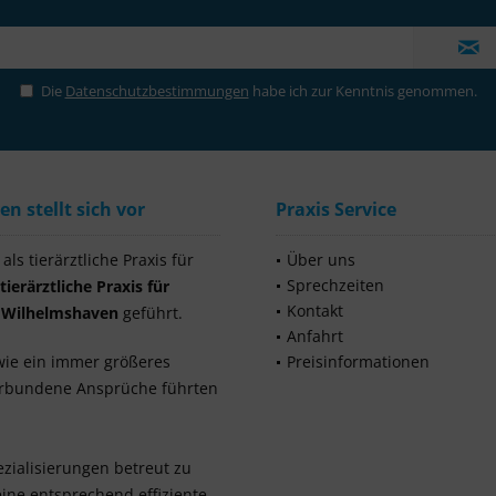
Die
Datenschutzbestimmungen
habe ich zur Kenntnis genommen.
 stellt sich vor
Praxis Service
ls tierärztliche Praxis für
Über uns
Sprechzeiten
tierärztliche Praxis für
Kontakt
s Wilhelmshaven
geführt.
Anfahrt
wie ein immer größeres
Preisinformationen
verbundene Ansprüche führten
zialisierungen betreut zu
ine entsprechend effiziente