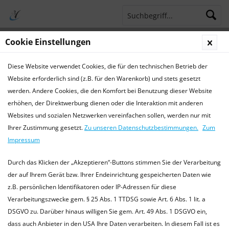
Cookie Einstellungen
Menü
Diese Website verwendet Cookies, die für den technischen Betrieb der
Terminsprechstunde
Service Hotline 04421 773770
Website erforderlich sind (z.B. für den Warenkorb) und stets gesetzt
werden. Andere Cookies, die den Komfort bei Benutzung dieser Website
Chirurgie
erhöhen, der Direktwerbung dienen oder die Interaktion mit anderen
Websites und sozialen Netzwerken vereinfachen sollen, werden nur mit
Chirurgie für Kleintiere, Heimtiere und Exoten
Ihrer Zustimmung gesetzt.
Zu unseren Datenschutzbestimmungen.
Zum
In unserer Praxis führen wir alle gängigen chirurgischen
Impressum
Eingriffe durch, z.B.: Kastrationen Hündin / Rüde , Katze /
Kater , Heimtiere männlich / weiblich (Kaninchen,...
mehr
Durch das Klicken der „Akzeptieren“-Buttons stimmen Sie der Verarbeitung
erfahren »
der auf Ihrem Gerät bzw. Ihrer Endeinrichtung gespeicherten Daten wie
z.B. persönlichen Identifikatoren oder IP-Adressen für diese
Verarbeitungszwecke gem. § 25 Abs. 1 TTDSG sowie Art. 6 Abs. 1 lit. a
DSGVO zu. Darüber hinaus willigen Sie gem. Art. 49 Abs. 1 DSGVO ein,
Filtern
dass auch Anbieter in den USA Ihre Daten verarbeiten. In diesem Fall ist es