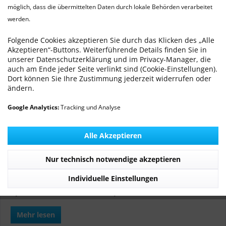
möglich, dass die übermittelten Daten durch lokale Behörden verarbeitet
werden.
Kastration weibliches Kaninchen
Von: Dr. med. vet. Ralf Michling
27.06.12 08:13
0 Kommentare
Folgende Cookies akzeptieren Sie durch das Klicken des „Alle
Akzeptieren“-Buttons. Weiterführende Details finden Sie in
unserer Datenschutzerklärung und im Privacy-Manager, die
auch am Ende jeder Seite verlinkt sind (Cookie-Einstellungen).
Dort können Sie Ihre Zustimmung jederzeit widerrufen oder
ändern.
Grundsätzlich kann eine Kastration in jedem Alter erfolgen.
Bei älteren Tieren ist die Operation mit einem höheren
Google Analytics:
Tracking und Analyse
Narkoserisiko verbunden, insbesondere wenn die Tiere
bereits aufgrund der Erkrankung der Gebärmutter
Alle Akzeptieren
geschwächt sind.
Nur technisch notwendige akzeptieren
Mittel der Wahl ist eine Kastration (Ovariohysterektomie) bei
Individuelle Einstellungen
endometrialer Hyperplasie (Hämometra, Uterustumor),
Hydrometra/Mukometra und Pyometra.
Mehr lesen