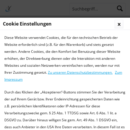
Cookie Einstellungen
Menü
Diese Website verwendet Cookies, die für den technischen Betrieb der
Terminsprechstunde
Service Hotline 04421 773770
Website erforderlich sind (z.B. für den Warenkorb) und stets gesetzt
werden. Andere Cookies, die den Komfort bei Benutzung dieser Website
Chirurgie
erhöhen, der Direktwerbung dienen oder die Interaktion mit anderen
Websites und sozialen Netzwerken vereinfachen sollen, werden nur mit
Chirurgie für Kleintiere, Heimtiere und Exoten
Ihrer Zustimmung gesetzt.
Zu unseren Datenschutzbestimmungen.
Zum
In unserer Praxis führen wir alle gängigen chirurgischen
Impressum
Eingriffe durch, z.B.: Kastrationen Hündin / Rüde , Katze /
Kater , Heimtiere männlich / weiblich (Kaninchen,...
mehr
Durch das Klicken der „Akzeptieren“-Buttons stimmen Sie der Verarbeitung
erfahren »
der auf Ihrem Gerät bzw. Ihrer Endeinrichtung gespeicherten Daten wie
z.B. persönlichen Identifikatoren oder IP-Adressen für diese
Verarbeitungszwecke gem. § 25 Abs. 1 TTDSG sowie Art. 6 Abs. 1 lit. a
DSGVO zu. Darüber hinaus willigen Sie gem. Art. 49 Abs. 1 DSGVO ein,
Filtern
dass auch Anbieter in den USA Ihre Daten verarbeiten. In diesem Fall ist es