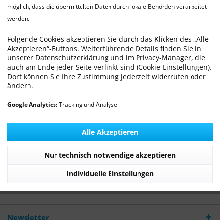
möglich, dass die übermittelten Daten durch lokale Behörden verarbeitet
werden.
Ovariohysterektomie im Rahmen einer
Pyometra bei der Hündin
Folgende Cookies akzeptieren Sie durch das Klicken des „Alle
Akzeptieren“-Buttons. Weiterführende Details finden Sie in
Von: Dr. med. vet. Ralf Michling
25.05.12 15:16
0 Kommentare
unserer Datenschutzerklärung und im Privacy-Manager, die
auch am Ende jeder Seite verlinkt sind (Cookie-Einstellungen).
Dort können Sie Ihre Zustimmung jederzeit widerrufen oder
ändern.
Google Analytics:
Tracking und Analyse
Alle Akzeptieren
Der PEK , gilt als häufigste gynäkologische Erkrankung der
Nur technisch notwendige akzeptieren
Hündin mittleren und höheren Alters.
Individuelle Einstellungen
Mehr lesen
Newsletter