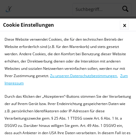
Cookie Einstellungen
Menü
Diese Website verwendet Cookies, die für den technischen Betrieb der
Terminsprechstunde
Service Hotline 04421 773770
Website erforderlich sind (z.B. für den Warenkorb) und stets gesetzt
werden. Andere Cookies, die den Komfort bei Benutzung dieser Website
Chirurgie
erhöhen, der Direktwerbung dienen oder die Interaktion mit anderen
Websites und sozialen Netzwerken vereinfachen sollen, werden nur mit
Chirurgie für Kleintiere, Heimtiere und Exoten
Ihrer Zustimmung gesetzt.
Zu unseren Datenschutzbestimmungen.
Zum
In unserer Praxis führen wir alle gängigen chirurgischen
Impressum
Eingriffe durch, z.B.: Kastrationen Hündin / Rüde , Katze /
Kater , Heimtiere männlich / weiblich (Kaninchen,...
mehr
Durch das Klicken der „Akzeptieren“-Buttons stimmen Sie der Verarbeitung
erfahren »
der auf Ihrem Gerät bzw. Ihrer Endeinrichtung gespeicherten Daten wie
z.B. persönlichen Identifikatoren oder IP-Adressen für diese
Verarbeitungszwecke gem. § 25 Abs. 1 TTDSG sowie Art. 6 Abs. 1 lit. a
DSGVO zu. Darüber hinaus willigen Sie gem. Art. 49 Abs. 1 DSGVO ein,
Filtern
dass auch Anbieter in den USA Ihre Daten verarbeiten. In diesem Fall ist es