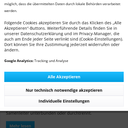
möglich, dass die übermittelten Daten durch lokale Behörden verarbeitet
werden.
Kastration Rüde
Von: Dr. med. vet. Ralf Michling
25.05.12 15:17
0 Kommentare
Folgende Cookies akzeptieren Sie durch das Klicken des „Alle
Akzeptieren“-Buttons. Weiterführende Details finden Sie in
unserer Datenschutzerklärung und im Privacy-Manager, die
auch am Ende jeder Seite verlinkt sind (Cookie-Einstellungen).
Dort können Sie Ihre Zustimmung jederzeit widerrufen oder
ändern.
Google Analytics:
Tracking und Analyse
Alle Akzeptieren
Kastration bei männlichen Hunden (Rüden)
Nur technisch notwendige akzeptieren
Während man bei der Kastration die Keimdrüsen
(Eierstöcke bzw. Hoden) entfernt, werden diese bei der
Individuelle Einstellungen
Sterilisation belassen und lediglich die Eileiter bzw. die
Samenleiter unterbunden oder durchtrennt.
Mehr lesen