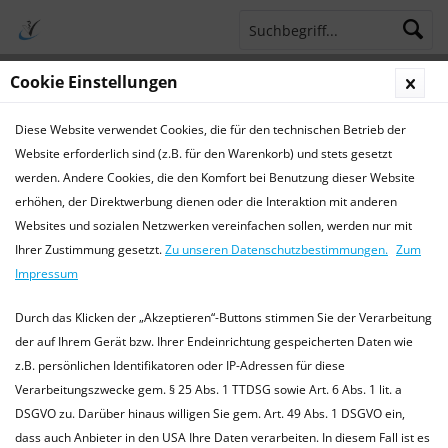
Cookie Einstellungen
Menü
Diese Website verwendet Cookies, die für den technischen Betrieb der
Terminsprechstunde
Service Hotline 04421 773770
Website erforderlich sind (z.B. für den Warenkorb) und stets gesetzt
werden. Andere Cookies, die den Komfort bei Benutzung dieser Website
Chirurgie
erhöhen, der Direktwerbung dienen oder die Interaktion mit anderen
Websites und sozialen Netzwerken vereinfachen sollen, werden nur mit
Chirurgie für Kleintiere, Heimtiere und Exoten
Ihrer Zustimmung gesetzt.
Zu unseren Datenschutzbestimmungen.
Zum
In unserer Praxis führen wir alle gängigen chirurgischen
Impressum
Eingriffe durch, z.B.: Kastrationen Hündin / Rüde , Katze /
Kater , Heimtiere männlich / weiblich (Kaninchen,...
mehr
Durch das Klicken der „Akzeptieren“-Buttons stimmen Sie der Verarbeitung
erfahren »
der auf Ihrem Gerät bzw. Ihrer Endeinrichtung gespeicherten Daten wie
z.B. persönlichen Identifikatoren oder IP-Adressen für diese
Verarbeitungszwecke gem. § 25 Abs. 1 TTDSG sowie Art. 6 Abs. 1 lit. a
DSGVO zu. Darüber hinaus willigen Sie gem. Art. 49 Abs. 1 DSGVO ein,
Filtern
dass auch Anbieter in den USA Ihre Daten verarbeiten. In diesem Fall ist es