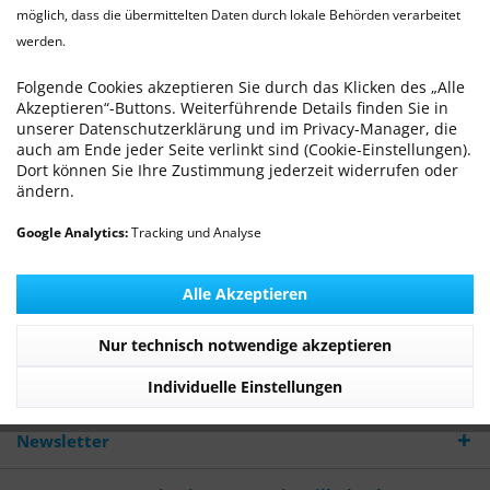
möglich, dass die übermittelten Daten durch lokale Behörden verarbeitet
werden.
Kastration männliche Heimtiere (Kaninchen
und Nager)
Folgende Cookies akzeptieren Sie durch das Klicken des „Alle
Akzeptieren“-Buttons. Weiterführende Details finden Sie in
Von: Dr. med. vet. Ralf Michling
27.06.12 08:13
0 Kommentare
unserer Datenschutzerklärung und im Privacy-Manager, die
auch am Ende jeder Seite verlinkt sind (Cookie-Einstellungen).
Dort können Sie Ihre Zustimmung jederzeit widerrufen oder
ändern.
Google Analytics:
Tracking und Analyse
Bei der Kastration männlicher Heimtiere wird die offen-
gedeckte Kastration durchgeführt (bei diesen Verfahren
besteht die größtmögliche Sicherheit).
Alle Akzeptieren
Mehr lesen
Nur technisch notwendige akzeptieren
Tags:
Kastration
,
Operationen
,
Chirurgie
Individuelle Einstellungen
Newsletter