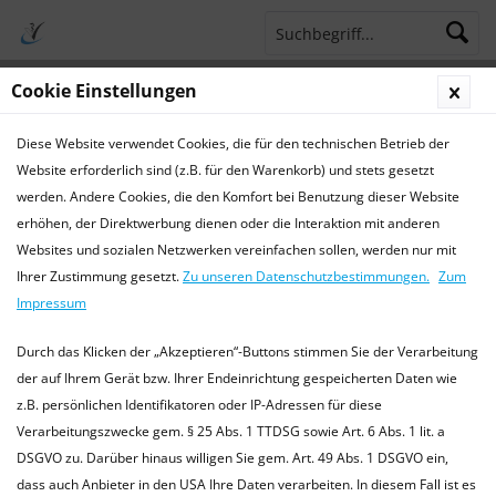
Cookie Einstellungen
Menü
Diese Website verwendet Cookies, die für den technischen Betrieb der
Terminsprechstunde
Service Hotline 04421 773770
Website erforderlich sind (z.B. für den Warenkorb) und stets gesetzt
werden. Andere Cookies, die den Komfort bei Benutzung dieser Website
Chirurgie
erhöhen, der Direktwerbung dienen oder die Interaktion mit anderen
Websites und sozialen Netzwerken vereinfachen sollen, werden nur mit
Chirurgie für Kleintiere, Heimtiere und Exoten
Ihrer Zustimmung gesetzt.
Zu unseren Datenschutzbestimmungen.
Zum
In unserer Praxis führen wir alle gängigen chirurgischen
Impressum
Eingriffe durch, z.B.: Kastrationen Hündin / Rüde , Katze /
Kater , Heimtiere männlich / weiblich (Kaninchen,...
mehr
Durch das Klicken der „Akzeptieren“-Buttons stimmen Sie der Verarbeitung
erfahren »
der auf Ihrem Gerät bzw. Ihrer Endeinrichtung gespeicherten Daten wie
z.B. persönlichen Identifikatoren oder IP-Adressen für diese
Verarbeitungszwecke gem. § 25 Abs. 1 TTDSG sowie Art. 6 Abs. 1 lit. a
DSGVO zu. Darüber hinaus willigen Sie gem. Art. 49 Abs. 1 DSGVO ein,
Filtern
dass auch Anbieter in den USA Ihre Daten verarbeiten. In diesem Fall ist es