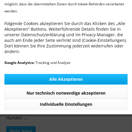
möglich, dass die übermittelten Daten durch lokale Behörden verarbeitet
werden.
Verkürzung des Gaumensegels
Von: Dr. med. vet. Ralf Michling
26.09.16 00:00
0 Kommentare
Folgende Cookies akzeptieren Sie durch das Klicken des „Alle
Akzeptieren“-Buttons. Weiterführende Details finden Sie in
unserer Datenschutzerklärung und im Privacy-Manager, die
auch am Ende jeder Seite verlinkt sind (Cookie-Einstellungen).
Dort können Sie Ihre Zustimmung jederzeit widerrufen oder
ändern.
Google Analytics:
Tracking und Analyse
Faltlappenplastik des weichen Gaumens FFP (Folded Flap
Alle Akzeptieren
palatoplasty)
Nur technisch notwendige akzeptieren
Ein verlängertes Gaumensegel (ESP) ist Teil des
brachyzephalen Syndroms (BAS,Brachicephalic Airway
Individuelle Einstellungen
Syndrom), ein weitverbreiteter Zustand bei brachyzephalen
Hunden ...
Mehr lesen