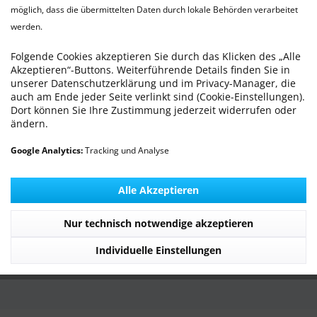
WILLKOMMEN - Die TierarztPraxis Wilhelmshaven
möglich, dass die übermittelten Daten durch lokale Behörden verarbeitet
stellt sich vor
werden.
Folgende Cookies akzeptieren Sie durch das Klicken des „Alle
Praxis Service
Akzeptieren“-Buttons. Weiterführende Details finden Sie in
unserer Datenschutzerklärung und im Privacy-Manager, die
Informationen
auch am Ende jeder Seite verlinkt sind (Cookie-Einstellungen).
Dort können Sie Ihre Zustimmung jederzeit widerrufen oder
ändern.
Service Hotline
Google Analytics:
Tracking und Analyse
Unsere Communitys
Alle Akzeptieren
Unsere Zahlungsarten
Nur technisch notwendige akzeptieren
Individuelle Einstellungen
© 2026 TierarztPraxis Wilhelmshaven | MICHLING animal health GmbH -
All Rights Reserved. Theme by
ThemeWare®