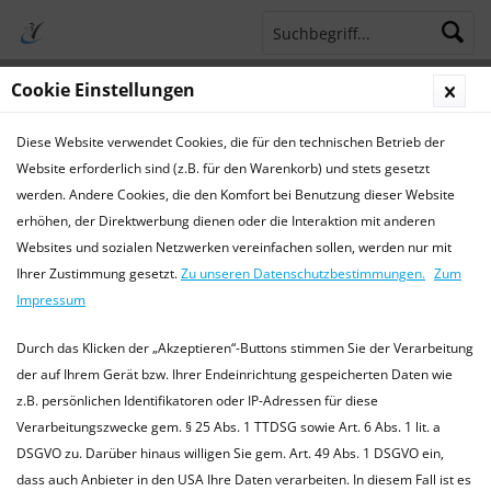
Cookie Einstellungen
Menü
Diese Website verwendet Cookies, die für den technischen Betrieb der
Terminsprechstunde
Service Hotline 04421 773770
Website erforderlich sind (z.B. für den Warenkorb) und stets gesetzt
werden. Andere Cookies, die den Komfort bei Benutzung dieser Website
Tierärzte/-innen
erhöhen, der Direktwerbung dienen oder die Interaktion mit anderen
Websites und sozialen Netzwerken vereinfachen sollen, werden nur mit
Tierärzte/-innen
Ihrer Zustimmung gesetzt.
Zu unseren Datenschutzbestimmungen.
Zum
Dr. med. vet. Ralf Michling Tierarzt und Praxisleitung
Impressum
Arbeitsgebiete Allgemeinmedizin Spezielle Arbeitsgebiete
Chirurgie (Weichteil- und...
mehr erfahren »
Durch das Klicken der „Akzeptieren“-Buttons stimmen Sie der Verarbeitung
der auf Ihrem Gerät bzw. Ihrer Endeinrichtung gespeicherten Daten wie
z.B. persönlichen Identifikatoren oder IP-Adressen für diese
Verarbeitungszwecke gem. § 25 Abs. 1 TTDSG sowie Art. 6 Abs. 1 lit. a
Newsletter
DSGVO zu. Darüber hinaus willigen Sie gem. Art. 49 Abs. 1 DSGVO ein,
dass auch Anbieter in den USA Ihre Daten verarbeiten. In diesem Fall ist es