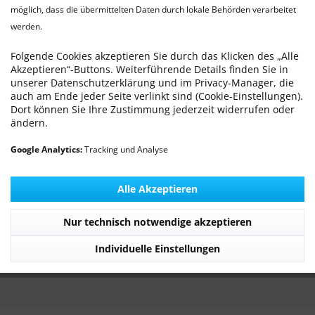
WILLKOMMEN - Die TierarztPraxis Wilhelmshaven
möglich, dass die übermittelten Daten durch lokale Behörden verarbeitet
stellt sich vor
werden.
Folgende Cookies akzeptieren Sie durch das Klicken des „Alle
Praxis Service
Akzeptieren“-Buttons. Weiterführende Details finden Sie in
unserer Datenschutzerklärung und im Privacy-Manager, die
Informationen
auch am Ende jeder Seite verlinkt sind (Cookie-Einstellungen).
Dort können Sie Ihre Zustimmung jederzeit widerrufen oder
ändern.
Service Hotline
Google Analytics:
Tracking und Analyse
Unsere Communitys
Alle Akzeptieren
Unsere Zahlungsarten
Nur technisch notwendige akzeptieren
Individuelle Einstellungen
© 2026 TierarztPraxis Wilhelmshaven | MICHLING animal health GmbH -
All Rights Reserved. Theme by
ThemeWare®