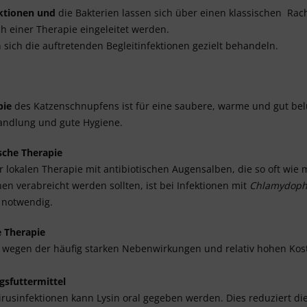
ktionen
und
die Bakterien lassen sich über einen klassischen Ra
ch einer Therapie eingeleitet werden.
 sich die auftretenden Begleitinfektionen gezielt behandeln.
pie
des Katzenschnupfens ist für eine saubere, warme und gut bel
handlung und gute Hygiene.
sche Therapie
 lokalen Therapie mit antibiotischen Augensalben, die so oft wie
en verabreicht werden sollten, ist bei Infektionen mit
Chlamydoph
 notwendig.
le Therapie
ch wegen der häufig starken Nebenwirkungen und relativ hohen Kos
gsfuttermittel
irusinfektionen kann Lysin oral gegeben werden. Dies reduziert d