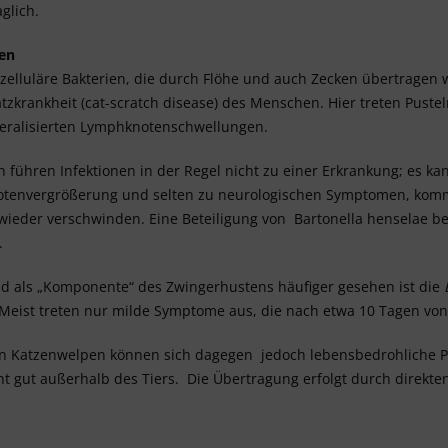
glich.
len
azelluläre Bakterien, die durch Flöhe und auch Zecken übertragen 
tzkrankheit (cat-scratch disease) des Menschen. Hier treten Pust
neralisierten Lymphknotenschwellungen.
n führen Infektionen in der Regel nicht zu einer Erkrankung; es k
tenvergrößerung und selten zu neurologischen Symptomen, komme
ieder verschwinden. Eine Beteiligung von Bartonella henselae b
.
d als „Komponente“ des Zwingerhustens häufiger gesehen ist die
 Meist treten nur milde Symptome aus, die nach etwa 10 Tagen von
n Katzenwelpen können sich dagegen jedoch lebensbedrohliche Pn
ht gut außerhalb des Tiers. Die Übertragung erfolgt durch direkte