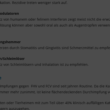
ikation. Rezidive treten weniger stark auf.
dulatoren
atz von humanem oder felinem Interferon zeigt meist nicht die e
slösung können aber sowohl oral als auch als Augentropfen verwen
ungshemmer
rzen durch Stomatitis und Gingivitis sind Schmerzmittel zu empfe
n/Schleimlöser
tz von Schleimlösern und Inhalation ist zu empfehlen.
e
mpfungen gegen FHV und FCV sind seit Jahren Routine. Da die Ka
immer mehr zunimmt, ist keine flächendeckenden Durchimpfung 
ten oder Tierheimen mit zum Teil über 40% klinisch auffälligen Ka
ägern auszugehen.