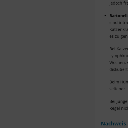
jedoch fra
Bartonel
sind intr
Katzenkra
es zu ge
Bei Katze
Lymphkno
Wochen, w
diskutiert
Beim Hun
seltener.
Bei junge
Regel nic
Nachweis