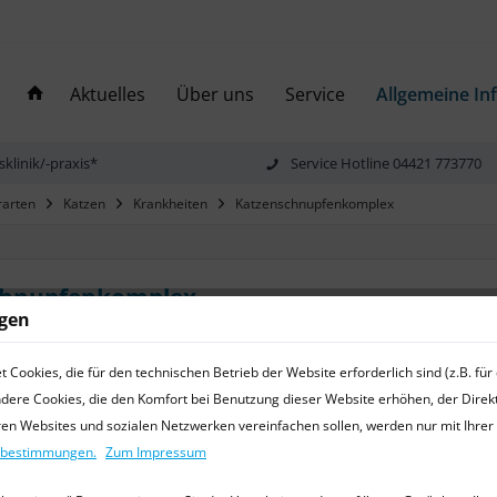
Aktuelles
Über uns
Service
Allgemeine In
sklinik/-praxis*
Service Hotline 04421 773770
rarten
Katzen
Krankheiten
Katzenschnupfenkomplex
chnupfenkomplex
ngen
vet. Ralf Michling
18.09.13 08:45
0 Kommentare
Cookies, die für den technischen Betrieb der Website erforderlich sind (z.B. fü
fen ist zunächst einmal eine Sammelbezeichnung für
ndere Cookies, die den Komfort bei Benutzung dieser Website erhöhen, der Dire
Erkrankungen der Atemwege und der Schleimhäute der Katze.
eren Websites und sozialen Netzwerken vereinfachen sollen, werden nur mit Ihre
ch hierbei also um einen Symptomkomplex, der durch
zbestimmungen.
Zum Impressum
che Erreger hervorgerufen wird und Nase, Maulhöhle