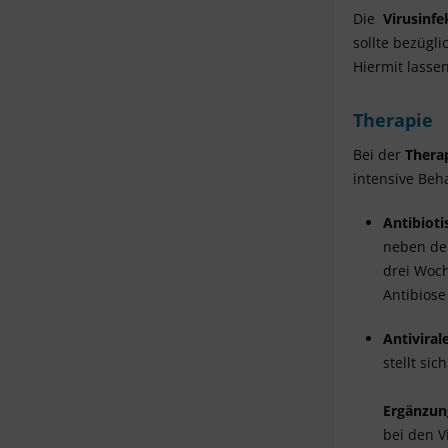
Die
Virusinfe
sollte bezügli
Hiermit lassen
Therapie
Bei der
Thera
intensive Be
Antibioti
n
eben der
drei Woch
Antibiose
A
ntivira
stellt si
Ergänzun
bei den V