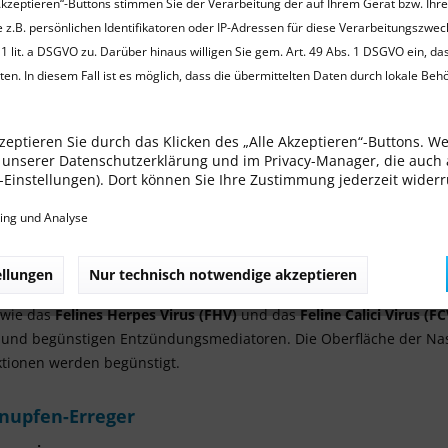
Akzeptieren“-Buttons stimmen Sie der Verarbeitung der auf Ihrem Gerät bzw. Ihr
rifft. Beteiligte Erreger sind verschiedene Viren sowie
 z.B. persönlichen Identifikatoren oder IP-Adressen für diese Verarbeitungszwec
 Pilze. Da die Erreger sich gegenseitig begünstigen und damit
1 lit. a DSGVO zu. Darüber hinaus willigen Sie gem. Art. 49 Abs. 1 DSGVO ein, da
reten können und Behandlung und Bekämpfung dieser Erkrankungen
en. In diesem Fall ist es möglich, dass die übermittelten Daten durch lokale Beh
hnung dennoch berechtigt.
rankungen bei der Katze stellen also immer ein multifaktorielles
zeptieren Sie durch das Klicken des „Alle Akzeptieren“-Buttons. W
in unserer Datenschutzerklärung und im Privacy-Manager, die auch
ie-Einstellungen). Dort können Sie Ihre Zustimmung jederzeit wider
tome sind beim Katzenschnupfen sehr vielschichtig und deshalb 
ing und Analyse
ie reichen von mildem, nur wässrigem Nasenausfuß bis zu tödlic
 Konjunktivitis, Läsionen in der Maulhöhle, Fieber und Pneumoni
ellungen
Nur technisch notwendige akzeptieren
zunächst Virusinfektionen vor, neben unspezifschen Adenoviren, R
 wie das
Felines Herpes Virus (FHV)
und das
Feline Calici Virus (FC
und begünstigen Entzündungsmediatoren. Die Oberfläche der Nas
tionen werden begünstigt.
nupfen-Erreger