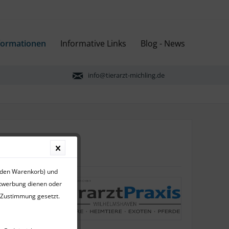
formationen
Informative Links
Blog - News
info@tierarzt-michling.de
r den Warenkorb) und
ktwerbung dienen oder
r Zustimmung gesetzt.