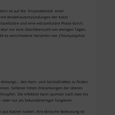
ndern ist auf die Enzymaktivität einer
g mit Bindehautentzündungen der Katze
razelluläre und eine extrazelluläre Phase durch.
ratur nur eine Überlebenszeit von wenigen Tagen,
ibt es verschiedene Varianten von
Chlamydophila
 Atmungs-, des Harn- und Genitaltraktes zu finden,
können. Seltener treten Erkrankungen der oberen
chnupfen. Die Infektion kann spontan nach zwei bis
r- oder nur als Sekundärerreger fungieren.
 aus Katzen isoliert, ihre klinische Bedeutung ist