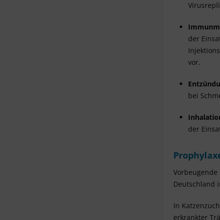
Virusrepl
Immunmo
d
er Eins
Injektion
vor.
Entzünd
b
ei Schme
Inhalatio
d
er Einsa
Prophylax
Vorbeugende I
Deutschland 
In Katzenzuch
erkrankter Tr