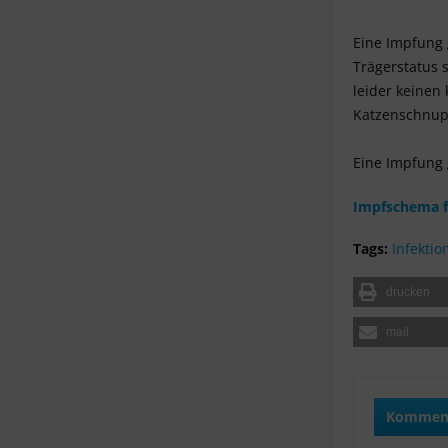
Eine Impfung 
Trägerstatus 
leider keinen
Katzenschnupf
Eine Impfung 
Impfschema f
Tags:
Infekti
drucken
mail
Komment