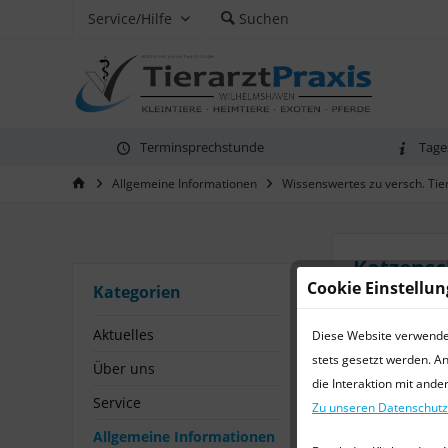
Service/Hilfe
Suchen
Terminsprechstunde
Tage
Allgemeine Informationen
Wissenswertes zu versch. Tie
Katzens
Cookie Einstellu
Kategorien
von:
Dr. med. 
Aktuelles
Diese Website verwendet 
Katzenschnup
stets gesetzt werden. A
Über uns
ansteckende 
die Interaktion mit and
Service
Es handelt si
Zu unseren Datenschut
unterschiedli
Allgemeine Informationen