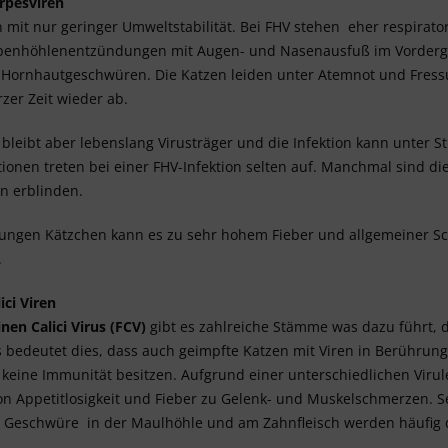
rpesviren
n mit nur geringer Umweltstabilität. Bei FHV stehen eher respir
enhöhlenentzündungen mit Augen- und Nasenausfuß im Vorderg
 Hornhautgeschwüren. Die Katzen leiden unter Atemnot und Fress
urzer Zeit wieder ab.
 bleibt aber lebenslang Virusträger und die Infektion kann unter St
ionen treten bei einer FHV-Infektion selten auf. Manchmal sind
nn erblinden.
jungen Kätzchen kann es zu sehr hohem Fieber und allgemeiner S
.
ici Viren
inen Calici Virus (FCV)
gibt es zahlreiche Stämme was dazu führt, das
s bedeutet dies, dass auch geimpfte Katzen mit Viren in Berühru
 keine Immunität besitzen. Aufgrund einer unterschiedlichen Virul
on Appetitlosigkeit und Fieber zu Gelenk- und Muskelschmerzen. 
 Geschwüre in der Maulhöhle und am Zahnfleisch werden häufig du