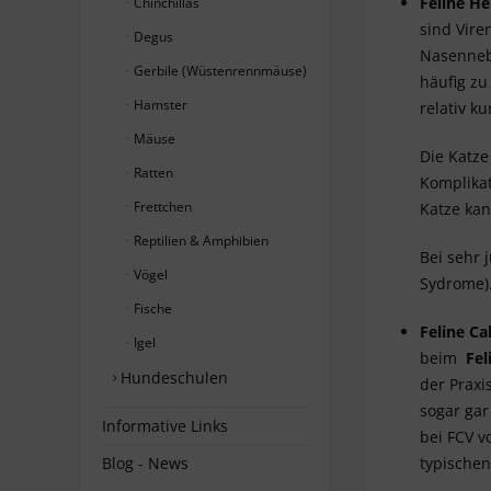
Feline He
Chinchillas
sind Vire
Degus
Nasenneb
Gerbile (Wüstenrennmäuse)
häufig zu
Hamster
relativ k
Mäuse
Die Katze
Ratten
Komplikat
Frettchen
Katze ka
Reptilien & Amphibien
Bei sehr 
Vögel
Sydrome)
Fische
Feline Cal
Igel
beim
Fel
Hundeschulen
der Praxi
sogar gar
Informative Links
bei FCV v
Blog - News
typischen