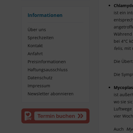
Chlamydop
ist ein i
Informationen
entsprec
angetroff
Über uns
Während d
Sprechzeiten
bei 4°C k
Kontakt
felis
, mit
Anfahrt
Die Übert
Preisinformationen
Haftungsausschluss
Die Symp
Datenschutz
Impressum
Mycoplas
Newsletter abonnieren
ist außer
wo sie si
Luftwege 
vier Woch
Auch
My