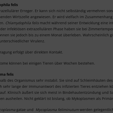
hila felis
ntrazellulärer Erreger. Er kann sich nicht selbständig vermehren so
henden Wirtszelle angewiesen. Er wird vielfach im Zusammenhan
en.
Chlamydophila felis
macht während seiner Entwicklung eine int
er infektiösen extrazellulären Phase haben sie bei Zimmertempe
önnen sie jedoch bis zu einem Monat überleben. Wahrscheinlich g
 unterschiedlicher Virulenz.
ragung erfolgt über direkten Kontakt.
tome können bei einigen Tieren über Wochen bestehen.
ma felis
halb des Organismus sehr instabil. Sie sind auf Schleimhäuten des
ch sehr lange der Immunantwort des infizierten Tieres entziehen 
auf. Klinisch äußert sie sich meist in Bindehautentzündung und S
en ausheilen. Nicht geklärt ist bislang, ob Mykoplasmen als Primä
coplasma
gatae und
Mycoplasma feliminutum
werden gelegentlich