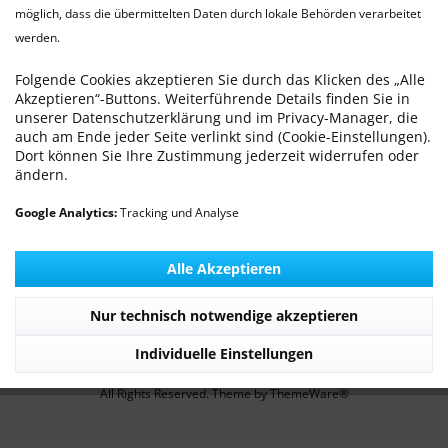
möglich, dass die übermittelten Daten durch lokale Behörden verarbeitet
WILLKOMMEN - Die TierarztPraxis Wilhelmshaven
werden.
stellt sich vor
Folgende Cookies akzeptieren Sie durch das Klicken des „Alle
Akzeptieren“-Buttons. Weiterführende Details finden Sie in
Praxis Service
unserer Datenschutzerklärung und im Privacy-Manager, die
auch am Ende jeder Seite verlinkt sind (Cookie-Einstellungen).
Dort können Sie Ihre Zustimmung jederzeit widerrufen oder
Informationen
ändern.
Service Hotline
Google Analytics:
Tracking und Analyse
Unsere Communitys
Alle Akzeptieren
Unsere Zahlungsarten
Nur technisch notwendige akzeptieren
Individuelle Einstellungen
© 2026 TierarztPraxis Wilhelmshaven | MICHLING animal health GmbH -
All Rights Reserved. Theme by
ThemeWare®