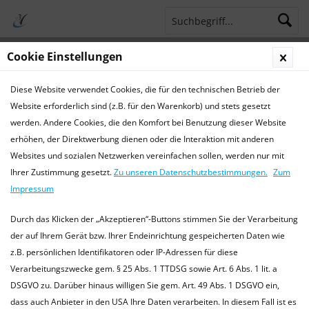
Cookie Einstellungen
Menü
Diese Website verwendet Cookies, die für den technischen Betrieb der
Terminsprechstunde
Service Hotline 04421 773770
Website erforderlich sind (z.B. für den Warenkorb) und stets gesetzt
werden. Andere Cookies, die den Komfort bei Benutzung dieser Website
Physiologische Daten
erhöhen, der Direktwerbung dienen oder die Interaktion mit anderen
Websites und sozialen Netzwerken vereinfachen sollen, werden nur mit
Physiologische Daten von Katzen
Ihrer Zustimmung gesetzt.
Zu unseren Datenschutzbestimmungen.
Zum
Felis catus Biologische Daten Körpergewicht (ausgewachsen)
Impressum
rasseabhängig Lebenserwartung 15 bis 18 (20) Jahre
Futterbedarf richtet sich nach dem jeweiligen Futter...
mehr
Durch das Klicken der „Akzeptieren“-Buttons stimmen Sie der Verarbeitung
erfahren »
der auf Ihrem Gerät bzw. Ihrer Endeinrichtung gespeicherten Daten wie
z.B. persönlichen Identifikatoren oder IP-Adressen für diese
Verarbeitungszwecke gem. § 25 Abs. 1 TTDSG sowie Art. 6 Abs. 1 lit. a
DSGVO zu. Darüber hinaus willigen Sie gem. Art. 49 Abs. 1 DSGVO ein,
Newsletter
dass auch Anbieter in den USA Ihre Daten verarbeiten. In diesem Fall ist es