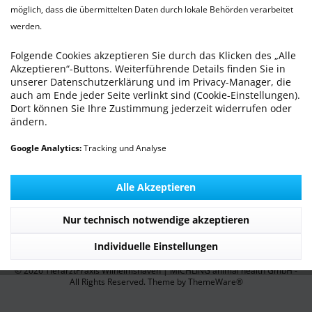
möglich, dass die übermittelten Daten durch lokale Behörden verarbeitet
werden.
WILLKOMMEN - Die TierarztPraxis Wilhelmshaven
stellt sich vor
Folgende Cookies akzeptieren Sie durch das Klicken des „Alle
Akzeptieren“-Buttons. Weiterführende Details finden Sie in
unserer Datenschutzerklärung und im Privacy-Manager, die
Praxis Service
auch am Ende jeder Seite verlinkt sind (Cookie-Einstellungen).
Dort können Sie Ihre Zustimmung jederzeit widerrufen oder
Informationen
ändern.
Google Analytics:
Tracking und Analyse
Service Hotline
Unsere Communitys
Alle Akzeptieren
Unsere Zahlungsarten
Nur technisch notwendige akzeptieren
Individuelle Einstellungen
© 2026 TierarztPraxis Wilhelmshaven | MICHLING animal health GmbH -
All Rights Reserved. Theme by
ThemeWare®