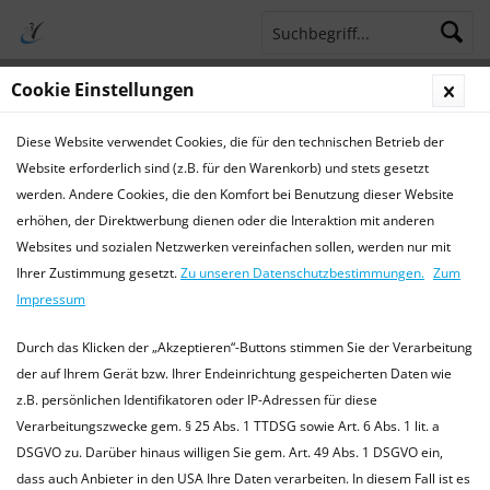
Cookie Einstellungen
Menü
Diese Website verwendet Cookies, die für den technischen Betrieb der
Terminsprechstunde
Service Hotline 04421 773770
Website erforderlich sind (z.B. für den Warenkorb) und stets gesetzt
werden. Andere Cookies, die den Komfort bei Benutzung dieser Website
Ratten
erhöhen, der Direktwerbung dienen oder die Interaktion mit anderen
Websites und sozialen Netzwerken vereinfachen sollen, werden nur mit
Ratten
Ihrer Zustimmung gesetzt.
Zu unseren Datenschutzbestimmungen.
Zum
Wissenswertes zu Ratten Physiologische Daten Haltung
Impressum
Ernährung Verhalten
mehr erfahren »
Durch das Klicken der „Akzeptieren“-Buttons stimmen Sie der Verarbeitung
der auf Ihrem Gerät bzw. Ihrer Endeinrichtung gespeicherten Daten wie
z.B. persönlichen Identifikatoren oder IP-Adressen für diese
Filtern
Verarbeitungszwecke gem. § 25 Abs. 1 TTDSG sowie Art. 6 Abs. 1 lit. a
DSGVO zu. Darüber hinaus willigen Sie gem. Art. 49 Abs. 1 DSGVO ein,
dass auch Anbieter in den USA Ihre Daten verarbeiten. In diesem Fall ist es
Newsletter