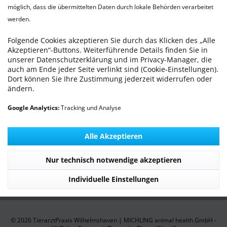
möglich, dass die übermittelten Daten durch lokale Behörden verarbeitet
werden.
Newsletter
Folgende Cookies akzeptieren Sie durch das Klicken des „Alle
WILLKOMMEN - Die TierarztPraxis Wilhelmshaven
Akzeptieren“-Buttons. Weiterführende Details finden Sie in
stellt sich vor
unserer Datenschutzerklärung und im Privacy-Manager, die
auch am Ende jeder Seite verlinkt sind (Cookie-Einstellungen).
Dort können Sie Ihre Zustimmung jederzeit widerrufen oder
Praxis Service
ändern.
Informationen
Google Analytics:
Tracking und Analyse
Service Hotline
Alle Akzeptieren
Unsere Communitys
Nur technisch notwendige akzeptieren
Individuelle Einstellungen
Unsere Zahlungsarten
© 2026 TierarztPraxis Wilhelmshaven | MICHLING animal health GmbH -