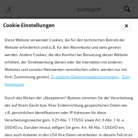
Cookie Einstellungen
Menü
Diese Website verwendet Cookies, die für den technischen Betrieb der
Terminsprechstunde
Service Hotline 04421 773770
Website erforderlich sind (z.B. für den Warenkorb) und stets gesetzt
werden. Andere Cookies, die den Komfort bei Benutzung dieser Website
Amphibien
erhöhen, der Direktwerbung dienen oder die Interaktion mit anderen
Websites und sozialen Netzwerken vereinfachen sollen, werden nur mit
Amphibien
Ihrer Zustimmung gesetzt.
Zu unseren Datenschutzbestimmungen.
Zum
Wissenswertes zu Amphibien Als Amphibien (Amphibia)
Impressum
oder Lurche werden alle Landwirbeltiere zusammengefasst,
die sich nur in Gewässern fortpflanzen können:...
mehr
Durch das Klicken der „Akzeptieren“-Buttons stimmen Sie der Verarbeitung
erfahren »
der auf Ihrem Gerät bzw. Ihrer Endeinrichtung gespeicherten Daten wie
z.B. persönlichen Identifikatoren oder IP-Adressen für diese
Verarbeitungszwecke gem. § 25 Abs. 1 TTDSG sowie Art. 6 Abs. 1 lit. a
DSGVO zu. Darüber hinaus willigen Sie gem. Art. 49 Abs. 1 DSGVO ein,
dass auch Anbieter in den USA Ihre Daten verarbeiten. In diesem Fall ist es