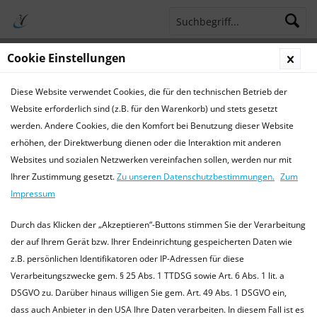
Cookie Einstellungen
Menü
Diese Website verwendet Cookies, die für den technischen Betrieb der
Terminsprechstunde
Service Hotline 04421 773770
Website erforderlich sind (z.B. für den Warenkorb) und stets gesetzt
werden. Andere Cookies, die den Komfort bei Benutzung dieser Website
Ernährung
erhöhen, der Direktwerbung dienen oder die Interaktion mit anderen
Websites und sozialen Netzwerken vereinfachen sollen, werden nur mit
Ernährung von Echsen
Ihrer Zustimmung gesetzt.
Zu unseren Datenschutzbestimmungen.
Zum
Echsen lassen sich je nach Ernährung in drei Guppen
Impressum
einteilen: Herbivoren pflanzenfressende Reptilien
Omnivoren allesfressende Reptilien Karnivoren
Durch das Klicken der „Akzeptieren“-Buttons stimmen Sie der Verarbeitung
fleischfressende...
mehr erfahren »
der auf Ihrem Gerät bzw. Ihrer Endeinrichtung gespeicherten Daten wie
z.B. persönlichen Identifikatoren oder IP-Adressen für diese
Verarbeitungszwecke gem. § 25 Abs. 1 TTDSG sowie Art. 6 Abs. 1 lit. a
DSGVO zu. Darüber hinaus willigen Sie gem. Art. 49 Abs. 1 DSGVO ein,
Filtern
dass auch Anbieter in den USA Ihre Daten verarbeiten. In diesem Fall ist es