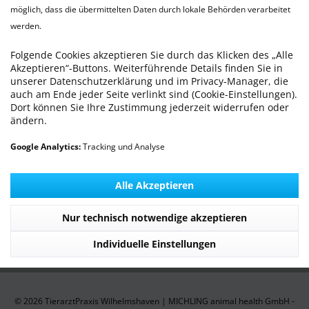
möglich, dass die übermittelten Daten durch lokale Behörden verarbeitet
werden.
Newsletter
Folgende Cookies akzeptieren Sie durch das Klicken des „Alle
WILLKOMMEN - Die TierarztPraxis Wilhelmshaven
Akzeptieren“-Buttons. Weiterführende Details finden Sie in
unserer Datenschutzerklärung und im Privacy-Manager, die
stellt sich vor
auch am Ende jeder Seite verlinkt sind (Cookie-Einstellungen).
Dort können Sie Ihre Zustimmung jederzeit widerrufen oder
Praxis Service
ändern.
Google Analytics:
Tracking und Analyse
Informationen
Service Hotline
Alle Akzeptieren
Unsere Communitys
Nur technisch notwendige akzeptieren
Individuelle Einstellungen
Unsere Zahlungsarten
© 2026 TierarztPraxis Wilhelmshaven | MICHLING animal health GmbH -