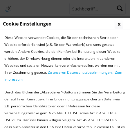
Cookie Einstellungen
Menü
Diese Website verwendet Cookies, die für den technischen Betrieb der
Terminsprechstunde
Service Hotline 04421 773770
Website erforderlich sind (z.B. für den Warenkorb) und stets gesetzt
werden. Andere Cookies, die den Komfort bei Benutzung dieser Website
Schneefressen - Schnee-Gastritis
erhöhen, der Direktwerbung dienen oder die Interaktion mit anderen
Websites und sozialen Netzwerken vereinfachen sollen, werden nur mit
Schneefressen - Schnee-Gastritis
Ihrer Zustimmung gesetzt.
Zu unseren Datenschutzbestimmungen.
Zum
von:
Tierärztliche Praxis
24.01.14 09:00
0 Kommentare
Impressum
Durch das Klicken der „Akzeptieren“-Buttons stimmen Sie der Verarbeitung
der auf Ihrem Gerät bzw. Ihrer Endeinrichtung gespeicherten Daten wie
z.B. persönlichen Identifikatoren oder IP-Adressen für diese
Verarbeitungszwecke gem. § 25 Abs. 1 TTDSG sowie Art. 6 Abs. 1 lit. a
DSGVO zu. Darüber hinaus willigen Sie gem. Art. 49 Abs. 1 DSGVO ein,
dass auch Anbieter in den USA Ihre Daten verarbeiten. In diesem Fall ist es
Hunde haben Spaß daran, im Schnee herumzutollen.