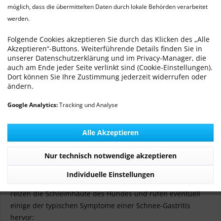
möglich, dass die übermittelten Daten durch lokale Behörden verarbeitet
Schneefressen beim Hund sollten Sie jedoch vermeiden.
werden.
Viele Hunde nehmen immer wieder Schneebrocken auf,
Folgende Cookies akzeptieren Sie durch das Klicken des „Alle
während sie ausgelassen spielen. Manche nehmen den
Akzeptieren“-Buttons. Weiterführende Details finden Sie in
Schnee gezielt auf und fressen größere Mengen.
unserer Datenschutzerklärung und im Privacy-Manager, die
auch am Ende jeder Seite verlinkt sind (Cookie-Einstellungen).
Dort können Sie Ihre Zustimmung jederzeit widerrufen oder
Ist Schneefressen wirklich schädlich für
ändern.
Hunde?
Google Analytics:
Tracking und Analyse
Hunde reagieren ganz unterschiedlich auf die
Schneeaufnahme. Einige haben selbst bei größeren
Alle Akzeptieren
Mengen Schnee keine Probleme, andere zeigen sehr schnell
Symptome der sogenannten
Schnee-Gastritis
. Hierbei
Nur technisch notwendige akzeptieren
handelt es sich um eine akute Magenschleimhaut-
Entzündung, die der aufgenommene Schnee verursachen
Individuelle Einstellungen
kann. Die Kälte und besonders verunreinigter Schnee
reizen die Schleimhäute des Hundes und rufen eventuell
einige der typischen Symptome einer Schnee-Gastritis
hervor: