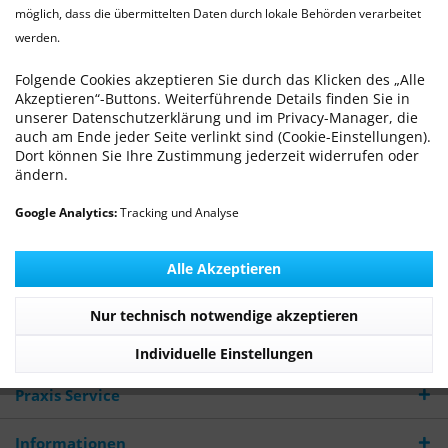
möglich, dass die übermittelten Daten durch lokale Behörden verarbeitet
Tel.:
werden.
+49 4421 773770
Folgende Cookies akzeptieren Sie durch das Klicken des „Alle
Akzeptieren“-Buttons. Weiterführende Details finden Sie in
Fax:
unserer Datenschutzerklärung und im Privacy-Manager, die
+49 4421 773771
auch am Ende jeder Seite verlinkt sind (Cookie-Einstellungen).
Dort können Sie Ihre Zustimmung jederzeit widerrufen oder
email:
ändern.
info@tierarzt-michling.de
Google Analytics:
Tracking und Analyse
Alle Akzeptieren
Newsletter
Nur technisch notwendige akzeptieren
WILLKOMMEN - Die TierarztPraxis Wilhelmshaven
stellt sich vor
Individuelle Einstellungen
Praxis Service
Informationen