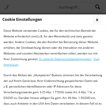
Cookie Einstellungen
Menü
Diese Website verwendet Cookies, die für den technischen Betrieb der
Terminsprechstunde
Service Hotline 04421 773770
Website erforderlich sind (z.B. für den Warenkorb) und stets gesetzt
werden. Andere Cookies, die den Komfort bei Benutzung dieser Website
Kontakt
erhöhen, der Direktwerbung dienen oder die Interaktion mit anderen
Kontakt
Websites und sozialen Netzwerken vereinfachen sollen, werden nur mit
Ihrer Zustimmung gesetzt.
Zu unseren Datenschutzbestimmungen.
Zum
Impressum
TierarztPraxis Wilhelmshaven
|
MICHLING animal health GmbH
Durch das Klicken der „Akzeptieren“-Buttons stimmen Sie der Verarbeitung
der auf Ihrem Gerät bzw. Ihrer Endeinrichtung gespeicherten Daten wie
(Tierärztliche Praxis für Kleintiere und Pferde)
z.B. persönlichen Identifikatoren oder IP-Adressen für diese
Dr. med. vet. Ralf Michling
Verarbeitungszwecke gem. § 25 Abs. 1 TTDSG sowie Art. 6 Abs. 1 lit. a
Inhauser Str. 22
DSGVO zu. Darüber hinaus willigen Sie gem. Art. 49 Abs. 1 DSGVO ein,
26389 Wilhelmshaven
dass auch Anbieter in den USA Ihre Daten verarbeiten. In diesem Fall ist es