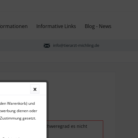
nformationen
Informative Links
Blog - News
info@tierarzt-michling.de
r den Warenkorb) und
ktwerbung dienen oder
r Zustimmung gesetzt.
cherzustellen, deren Schweregrad es nicht