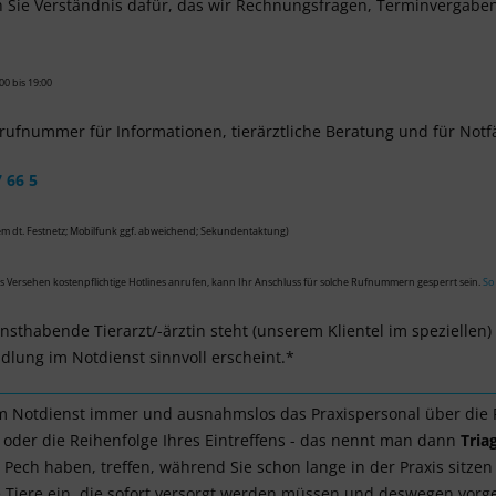
n Sie Verständnis dafür, das wir Rechnungsfragen, Terminvergabe
00 bis 19:00
erufnummer für Informationen, tierärztliche Beratung und für Notfä
 66 5
em dt. Festnetz; Mobilfunk ggf. abweichend; Sekundentaktung)
us Versehen kostenpflichtige Hotlines anrufen, kann Ihr Anschluss für solche Rufnummern gesperrt sein.
So
nsthabende Tierarzt/-ärztin steht (unserem Klientel im speziellen)
dlung im Notdienst sinnvoll erscheint.*
im Notdienst immer und ausnahmslos das Praxispersonal über die
, oder die Reihenfolge Ihres Eintreffens - das nennt man dann
Tria
 Pech haben, treffen, während Sie schon lange in der Praxis sitz
e Tiere ein, die sofort versorgt werden müssen und deswegen vor