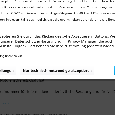
Akzeptieren“-Buttons stimmen Sie der Verarbeitung der auf Ihrem Gerät bzw. Ihr
ztlichen Notdienst sollen nach Vorgabe der
Landes- und Bundesti
 z.B. persönlichen Identifikatoren oder IP-Adressen für diese Verarbeitungszwec
nsbedrohlichen Erkrankungen
oder mit
starken Schmerzen
behand
1 lit. a DSGVO zu. Darüber hinaus willigen Sie gem. Art. 49 Abs. 1 DSGVO ein, da
en. In diesem Fall ist es möglich, dass die übermittelten Daten durch lokale Beh
des Notdienstes werden in der Regel keine umfangreichen Unter
e, spezielle Diagnosen gestellt, außer sie sind für die Stabilisier
zeptieren Sie durch das Klicken des „Alle Akzeptieren“-Buttons. W
in unserer Datenschutzerklärung und im Privacy-Manager, die auch
ie-Einstellungen). Dort können Sie Ihre Zustimmung jederzeit wider
hten Sie, dass wir außerhalb unserer Sprechzeiten gemäß der
Gebü
ing und Analyse
nsttarif
(bis zum 4-fachen Satz), zuzüglich einer Notdienstgebühr
e außerhalb unserer Sprechzeiten anrufen, wird Ihnen die Notdiens
ellungen
Nur technisch notwendige akzeptieren
nden Tierarzt erreichen können. Des Weiteren wird auch über die Z
Notdienstbereitschaft hat.
erufnummer für Informationen, tierärztliche Beratung und für Notfä
 66 5
em dt. Festnetz; Mobilfunk ggf. abweichend; Sekundentaktung)