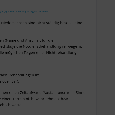
 (ent)sperren Sie kostenpflichtige Rufnummern.
n Niedersachsen sind nicht ständig besetzt, eine
ten (Name und Anschrift für die
Rechslage die Notdienstbehandlung verweigern,
die möglichen Folgen einer Nichtbehandlung.
, dass Behandlungen im
e oder Bar).
echnen einen Zeitaufwand (Ausfallhonorar
im Sinne
ie einen Termin nicht wahrnehmen, bzw.
eblich wartet.