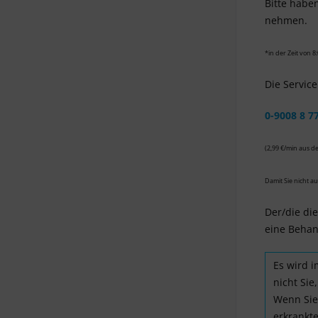
Bitte habe
nehmen.
*in der Zeit von 8:
Die Servic
0-9008 8 77
(2,99 €/min aus d
Damit Sie nicht a
Der/die die
eine Behan
Es wird 
nicht Sie
Wenn Sie
erkrankt