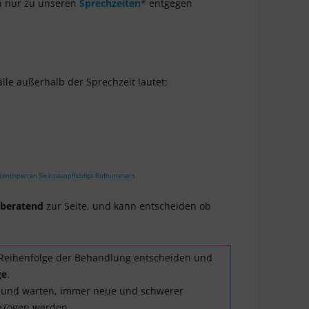
n nur zu unseren
Sprechzeiten
* entgegen
lle außerhalb der Sprechzeit lautet:
 (ent)sperren Sie kostenpflichtige Rufnummern.
beratend
zur Seite, und kann entscheiden ob
 Reihenfolge der Behandlung entscheiden und
ge
.
en und warten, immer neue und schwerer
gezogen werden.