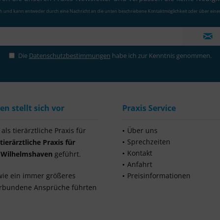
ch und kann entweder durch eine Nachricht an die unten beschriebene Kontaktmöglichkeit oder über eine
Die
Datenschutzbestimmungen
habe ich zur Kenntnis genommen.
 stellt sich vor
Praxis Service
ls tierärztliche Praxis für
Über uns
Sprechzeiten
tierärztliche Praxis für
Kontakt
s Wilhelmshaven
geführt.
Anfahrt
wie ein immer größeres
Preisinformationen
verbundene Ansprüche führten