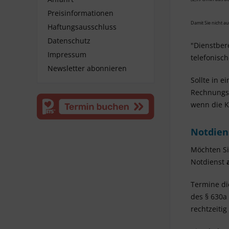
Preisinformationen
Damit Sie nicht a
Haftungsausschluss
Datenschutz
"Dienstbere
Impressum
telefonisc
Newsletter abonnieren
Sollte in 
Rechnungse
wenn die K
Notdien
Möchten Si
Notdienst
Termine di
des § 630a
rechtzeiti