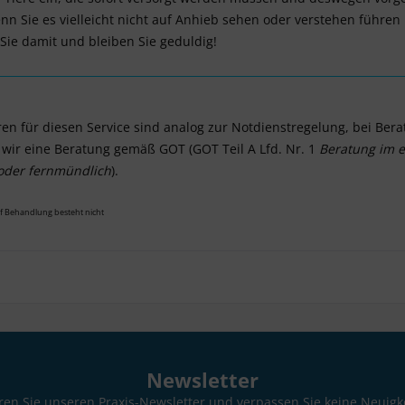
nn Sie es vielleicht nicht auf Anhieb sehen oder verstehen führen 
Sie damit und bleiben Sie geduldig!
en für diesen Service sind analog zur Notdienstregelung, bei Be
wir eine Beratung gemäß GOT (GOT Teil A Lfd. Nr. 1
Beratung im e
h oder fernmündlich
).
f Behandlung besteht nicht
Newsletter
en Sie unseren Praxis-Newsletter und verpassen Sie keine Neuigk