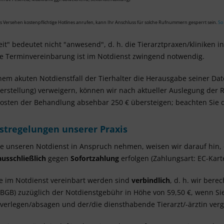
us Versehen kostenpflichtige Hotlines anrufen, kann Ihr Anschluss für solche Rufnummern gesperrt sein.
So
it" bedeutet nicht "anwesend", d. h. die Tierarztpraxen/kliniken i
he Terminvereinbarung ist im Notdienst zwingend notwendig.
einem akuten Notdienstfall der Tierhalter die Herausgabe seiner Da
rstellung) verweigern, können wir nach aktueller Auslegung der 
osten der Behandlung absehbar 250 € übersteigen; beachten Sie 
stregelungen unserer Praxis
e unseren Notdienst in Anspruch nehmen, weisen wir darauf hin
ausschließlich
gegen
Sofortzahlung
erfolgen (Zahlungsart: EC-Kart
e im Notdienst vereinbart werden sind
verbindlich
, d. h. wir ber
 BGB
) zuzüglich der Notdienstgebühr in Höhe von 59,50 €, wenn S
g verlegen/absagen und der/die diensthabende Tierarzt/-ärztin verg