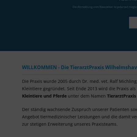
Die Abmeldung vom Newsletter ist jederzeit mögli
WILLKOMMEN - Die TierarztPraxis Wilhelmshaven
Die Praxis wurde 2005 durch Dr. med. vet. Ralf Michling a
Kleintiere gegründet. Seit Ende 2013 wird die Praxis als
Kleintiere und Pferde
unter dem Namen
TierarztPraxi
Der ständig wachsende Zuspruch unserer Patienten so
Angebot tiermedizinischer Leistungen und die damit 
zur stetigen Erweiterung unseres Praxisteams.