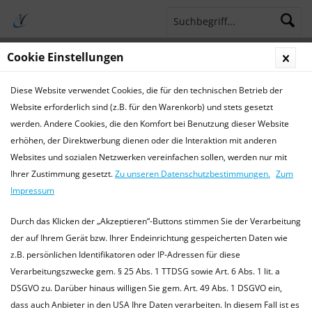
Cookie Einstellungen
Menü
Diese Website verwendet Cookies, die für den technischen Betrieb der
Terminsprechstunde
Service Hotline 04421 773770
Website erforderlich sind (z.B. für den Warenkorb) und stets gesetzt
werden. Andere Cookies, die den Komfort bei Benutzung dieser Website
BARFEN
erhöhen, der Direktwerbung dienen oder die Interaktion mit anderen
Websites und sozialen Netzwerken vereinfachen sollen, werden nur mit
BARFEN
Ihrer Zustimmung gesetzt.
Zu unseren Datenschutzbestimmungen.
Zum
von:
Dr. med. vet. Ralf Michling
22.12.16 00:00
0 Kommentare
Impressum
Durch das Klicken der „Akzeptieren“-Buttons stimmen Sie der Verarbeitung
der auf Ihrem Gerät bzw. Ihrer Endeinrichtung gespeicherten Daten wie
z.B. persönlichen Identifikatoren oder IP-Adressen für diese
Verarbeitungszwecke gem. § 25 Abs. 1 TTDSG sowie Art. 6 Abs. 1 lit. a
DSGVO zu. Darüber hinaus willigen Sie gem. Art. 49 Abs. 1 DSGVO ein,
dass auch Anbieter in den USA Ihre Daten verarbeiten. In diesem Fall ist es