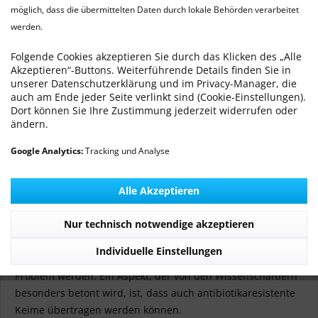
möglich, dass die übermittelten Daten durch lokale Behörden verarbeitet
werden.
Die Gefahr der Übertragung von Krankheitserregern auf
Folgende Cookies akzeptieren Sie durch das Klicken des „Alle
den Menschen durch Hunde, die mit rohem Fleisch
Akzeptieren“-Buttons. Weiterführende Details finden Sie in
ernährt werden, wird deutlich unterschätzt.
unserer Datenschutzerklärung und im Privacy-Manager, die
auch am Ende jeder Seite verlinkt sind (Cookie-Einstellungen).
In Haushalten mit Kindern, schwangeren, alten oder durch
Dort können Sie Ihre Zustimmung jederzeit widerrufen oder
Krankheit geschwächten Personen sollte aufgrund von
ändern.
gesundheitlichen Risiken generell Abstand genommen
Google Analytics:
Tracking und Analyse
werden. Als konkrete Gefahr werden unter anderem
Salmonellen genannt. Im Rahmen einer Studie wurden bei
Alle Akzeptieren
jedem dritten gebarften Hund Salmonellen im Kot
nachgewiesen.
Nur technisch notwendige akzeptieren
Aber auch andere Erreger wie Kolibakterien und einzellige
Parasiten können von gebarften Hunden auf den Menschen
Individuelle Einstellungen
übertragen und zu einem ernsthaften gesundheitlichen
Problem werden. Ein Aspekt, der von den Wissenschaftlern
besonders betont wird, ist, dass auch antibiotikaresistente
Keime übertragen werden können.