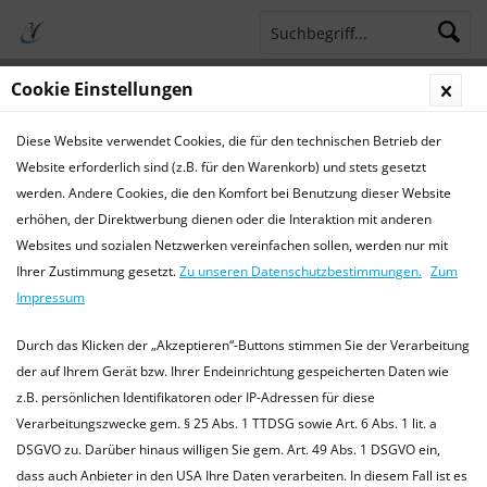
Cookie Einstellungen
Menü
Diese Website verwendet Cookies, die für den technischen Betrieb der
Terminsprechstunde
Service Hotline 04421 773770
Website erforderlich sind (z.B. für den Warenkorb) und stets gesetzt
werden. Andere Cookies, die den Komfort bei Benutzung dieser Website
Aktuelles
erhöhen, der Direktwerbung dienen oder die Interaktion mit anderen
Websites und sozialen Netzwerken vereinfachen sollen, werden nur mit
Aktuelles
Ihrer Zustimmung gesetzt.
Zu unseren Datenschutzbestimmungen.
Zum
Aktuelle Informationen der TierarztPraxis Wilhelmshaven
Impressum
Wir informieren Sie hier über Termine und aktuelle
Informationen aus unserer Praxis und Tiermedizin. oder
Durch das Klicken der „Akzeptieren“-Buttons stimmen Sie der Verarbeitung
besuchen Sie uns...
mehr erfahren »
der auf Ihrem Gerät bzw. Ihrer Endeinrichtung gespeicherten Daten wie
z.B. persönlichen Identifikatoren oder IP-Adressen für diese
Verarbeitungszwecke gem. § 25 Abs. 1 TTDSG sowie Art. 6 Abs. 1 lit. a
DSGVO zu. Darüber hinaus willigen Sie gem. Art. 49 Abs. 1 DSGVO ein,
Filtern
dass auch Anbieter in den USA Ihre Daten verarbeiten. In diesem Fall ist es