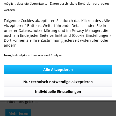
möglich, dass die übermittelten Daten durch lokale Behörden verarbeitet
werden.
GE LOGIQ P6 - Hochmobiles Farb Triplex
Ultraschallsystem
Folgende Cookies akzeptieren Sie durch das Klicken des „Alle
Akzeptieren“-Buttons. Weiterführende Details finden Sie in
Von: Dr. med. vet. Ralf Michling
31.05.13 08:38
0 Kommentare
unserer Datenschutzerklärung und im Privacy-Manager, die
auch am Ende jeder Seite verlinkt sind (Cookie-Einstellungen).
Dort können Sie Ihre Zustimmung jederzeit widerrufen oder
ändern.
Google Analytics:
Tracking und Analyse
Alle Akzeptieren
Nur technisch notwendige akzeptieren
Individuelle Einstellungen
Wir haben gedacht es geht nicht mehr besser - aber wir
haben uns geirrt...
Mehr lesen