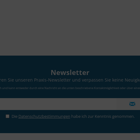
Newsletter
en Sie unseren Praxis-Newsletter und verpassen Sie keine Neuigk
ch und kann entweder durch eine Nachricht an die unten beschriebene Kontaktmöglichkeit oder über eine
Die
Datenschutzbestimmungen
habe ich zur Kenntnis genommen.