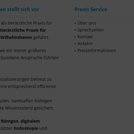
 stellt sich vor
Praxis Service
ls tierärztliche Praxis für
Über uns
Sprechzeiten
tierärztliche Praxis für
Kontakt
s Wilhelmshaven
geführt.
Anfahrt
wie ein immer größeres
Preisinformationen
verbundene Ansprüche führten
zialisierungen betreut zu
ine entsprechend effiziente
hulen, namhaften Kollegen
e Wissensstand gesichert.
m Röntgen
,
digitalem
tützter
Endoskopie
und