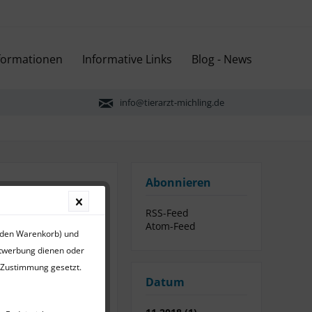
nformationen
Informative Links
Blog - News
info@tierarzt-michling.de
Abonnieren
RSS-Feed
Atom-Feed
r den Warenkorb) und
ktwerbung dienen oder
r Zustimmung gesetzt.
Praxis und
Datum