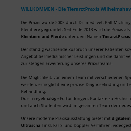
WILLKOMMEN - Die TierarztPraxis Wilhelmshaven
Die Praxis wurde 2005 durch Dr. med. vet. Ralf Michling a
Kleintiere gegründet. Seit Ende 2013 wird die Praxis als
Kleintiere und Pferde
unter dem Namen
TierarztPraxi
Der ständig wachsende Zuspruch unserer Patienten so
Angebot tiermedizinischer Leistungen und die damit 
zur stetigen Erweiterung unseres Praxisteams.
Die Möglichkeit, von einem Team mit verschiedenen Spe
werden, ermöglicht eine präzise Diagnosefindung und e
Behandlung.
Durch regelmäßige Fortbildungen, Kontakte zu Hochsc
und auch Studenten wird im gesamten Team der neuest
Unsere moderne Praxisausstattung bietet mit
digitale
Ultraschall
inkl. Farb- und Doppler-Verfahren, videoges