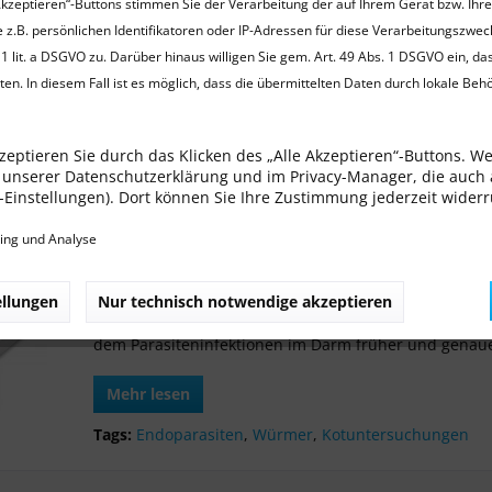
Akzeptieren“-Buttons stimmen Sie der Verarbeitung der auf Ihrem Gerät bzw. Ihr
 Sie uns doch einfach auf Facebook - immer auf dem laufenden 
 z.B. persönlichen Identifikatoren oder IP-Adressen für diese Verarbeitungszwec
1 lit. a DSGVO zu. Darüber hinaus willigen Sie gem. Art. 49 Abs. 1 DSGVO ein, da
s Wilhelmshaven
en. In diesem Fall ist es möglich, dass die übermittelten Daten durch lokale Beh
zeptieren Sie durch das Klicken des „Alle Akzeptieren“-Buttons. W
in unserer Datenschutzerklärung und im Privacy-Manager, die auch
P
ie-Einstellungen). Dort können Sie Ihre Zustimmung jederzeit wider
iche Praxis
17.11.18 00:00
0 Kommentare
ing und Analyse
Der bessere Nachweis von Darmparasiten bei Hunde
ellungen
Nur technisch notwendige akzeptieren
Der neue IDEXX PetChek IP ist ein innovativer Kottest 
dem Parasiteninfektionen im Darm früher und genau
Mehr lesen
Tags:
Endoparasiten
,
Würmer
,
Kotuntersuchungen