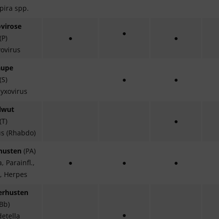
pira spp.
virose
●
(
P
)
●
●
ovirus
aupe
(
S
)
●
●
yxovirus
lwut
(
T
)
●
us (Rhabdo)
husten
(
P
A)
, Parainfl.,
●
●
●
, Herpes
erhusten
Bb)
●
etella