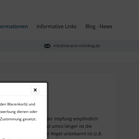
formationen
Informative Links
Blog - News
info@tierarzt-michling.de
r den Warenkorb) und
iden Lebensjahren.
ktwerbung dienen oder
s (Vakzine) den Erfolg der Impfung empfindlich
r Zustimmung gesetzt.
is sie abgebaut sind, und umso länger ist die
Antikörperspiegel in der Regel unbekannt ist (z.B.