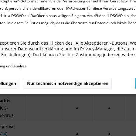
Akzeptieren“-Buttons stimmen Sie der Verarbeitung der auf Ihrem Gerät bzw. Ihr
der Qualität des Kolostrums, der Menge des durch den Welpen a
 z.B. persönlichen Identifikatoren oder IP-Adressen für diese Verarbeitungszwec
e Impfungen während der kritischen Periode, den optimalen Zeitpun
1 lit. a DSGVO zu. Darüber hinaus willigen Sie gem. Art. 49 Abs. 1 DSGVO ein, da
 ab 16 Lebenswochen sind keine maternalen Antikörper mehr zu er
en. In diesem Fall ist es möglich, dass die übermittelten Daten durch lokale Beh
ochen sind, in der Regel eine einmalige Impfung bei Verwendung
i inaktivierten Impfstoffen im Abstand von 3 – 4 Wochen ausreich
zeptieren Sie durch das Klicken des „Alle Akzeptieren“-Buttons. W
mpfstoffen schließt eine weitere Impfung ein Jahr nach der ersten 
in unserer Datenschutzerklärung und im Privacy-Manager, die auch
isierung ab. Nach erfolgreicher Grundimmunisierung werden geg
ie-Einstellungen). Dort können Sie Ihre Zustimmung jederzeit wider
ngsintervalle von
bis zu
drei Jahren empfohlen. Gegen Leptospiros
h.
ing und Analyse
ellungen
Nur technisch notwendige akzeptieren
kheiten
6. Woche
8. Woche
12. Woche
16
titis
H
CC)
●
●
ovirus
spirose
/
L4
)
●
●