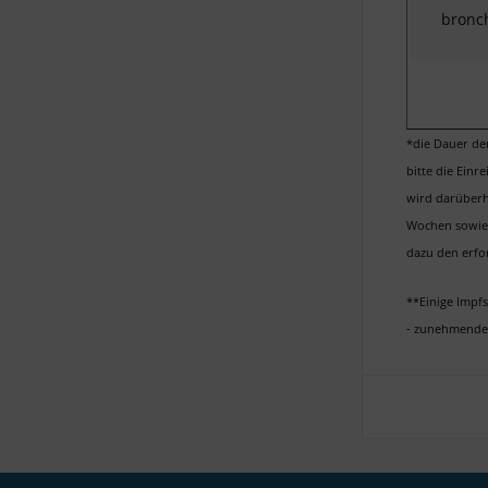
bronch
*die Dauer der
bitte die Einr
wird darüberh
Wochen sowie 
dazu den erfo
**Einige Impf
- zunehmende 