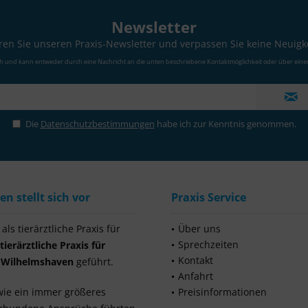
Newsletter
en Sie unseren Praxis-Newsletter und verpassen Sie keine Neuigk
ch und kann entweder durch eine Nachricht an die unten beschriebene Kontaktmöglichkeit oder über eine
Die
Datenschutzbestimmungen
habe ich zur Kenntnis genommen.
 stellt sich vor
Praxis Service
ls tierärztliche Praxis für
Über uns
Sprechzeiten
tierärztliche Praxis für
Kontakt
s Wilhelmshaven
geführt.
Anfahrt
wie ein immer größeres
Preisinformationen