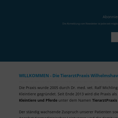
Abonnier
Die Abmeldung vom Newsletter ist jederzeit mögli
WILLKOMMEN - Die TierarztPraxis Wilhelmshaven
Die Praxis wurde 2005 durch Dr. med. vet. Ralf Michling a
Kleintiere gegründet. Seit Ende 2013 wird die Praxis als
Kleintiere und Pferde
unter dem Namen
TierarztPraxi
Der ständig wachsende Zuspruch unserer Patienten so