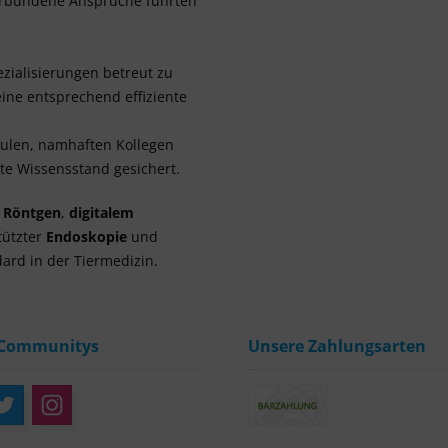
verbundene Ansprüche führten
zialisierungen betreut zu
ine entsprechend effiziente
hulen, namhaften Kollegen
e Wissensstand gesichert.
m Röntgen
,
digitalem
tützter
Endoskopie
und
ard in der Tiermedizin.
 Communitys
Unsere Zahlungsarten