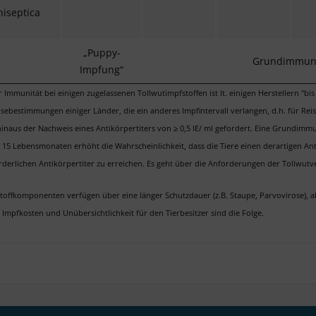
iseptica
„
Puppy-
Grundimmuni
Impfung“
 Immunität bei einigen zugelassenen Tollwutimpfstoffen ist lt. einigen Herstellern "b
eisebestimmungen einiger Länder, die ein anderes Impfintervall verlangen, d.h. für 
inaus der Nachweis eines Antikörpertiters von ≥ 0,5 IE/ ml gefordert. Eine Grundimm
15 Lebensmonaten erhöht die Wahrscheinlichkeit, dass die Tiere einen derartigen Anti
rderlichen Antikörpertiter zu erreichen. Es geht über die Anforderungen der Tollwut
stoffkomponenten verfügen über eine länger Schutzdauer (z.B. Staupe, Parvovirose), a
Impfkosten und Unübersichtlichkeit für den Tierbesitzer sind die Folge.