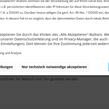
Akzeptieren“-Buttons stimmen Sie der Verarbeitung der auf Ihrem Gerät bzw. Ihr
 z.B. persönlichen Identifikatoren oder IP-Adressen für diese Verarbeitungszwec
1 lit. a DSGVO zu. Darüber hinaus willigen Sie gem. Art. 49 Abs. 1 DSGVO ein, da
ng
en. In diesem Fall ist es möglich, dass die übermittelten Daten durch lokale Beh
n
zeptieren Sie durch das Klicken des „Alle Akzeptieren“-Buttons. W
in unserer Datenschutzerklärung und im Privacy-Manager, die auch
ie-Einstellungen). Dort können Sie Ihre Zustimmung jederzeit wider
en Tierarztbesuch:
ing und Analyse
 Katzenkörbe sind für einen Tierarztbesuch denkbar ungeeignet, wei
nung aus dem Korb zu bekommen, und die Tiere dies als extrem 
ellungen
Nur technisch notwendige akzeptieren
lt sich Plastikboxen, wie sie im Handel für Katzen angeboten wer
ist, und die zudem auch leicht zu reinigen sind, zu verwenden. D
ressfreier für Mensch und Tier gestaltet werden.