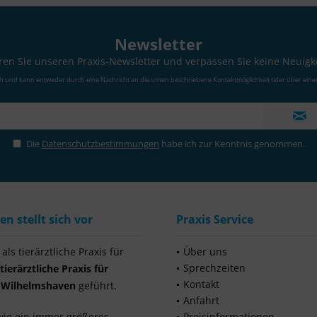
Newsletter
en Sie unseren Praxis-Newsletter und verpassen Sie keine Neuigk
ch und kann entweder durch eine Nachricht an die unten beschriebene Kontaktmöglichkeit oder über eine
Die
Datenschutzbestimmungen
habe ich zur Kenntnis genommen.
 stellt sich vor
Praxis Service
ls tierärztliche Praxis für
Über uns
Sprechzeiten
tierärztliche Praxis für
Kontakt
s Wilhelmshaven
geführt.
Anfahrt
wie ein immer größeres
Preisinformationen