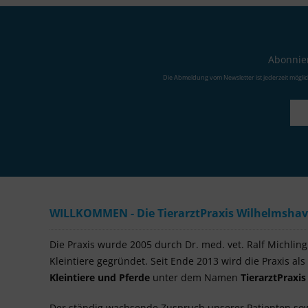
Abonnier
Die Abmeldung vom Newsletter ist jederzeit mögli
WILLKOMMEN - Die TierarztPraxis Wilhelmshaven
Die Praxis wurde 2005 durch Dr. med. vet. Ralf Michling a
Kleintiere gegründet. Seit Ende 2013 wird die Praxis als
Kleintiere und Pferde
unter dem Namen
TierarztPraxi
Der ständig wachsende Zuspruch unserer Patienten so