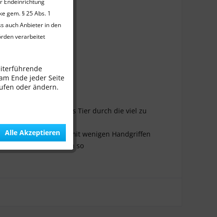
er Endeinrichtung
ke gem. § 25 Abs. 1
ss auch Anbieter in den
örden verarbeitet
eiterführende
 am Ende jeder Seite
rufen oder ändern.
l es schwierig ist das Tier durch die viel zu
unangenehm empfinden.
Alle Akzeptieren
den, deren Oberschale mit wenigen Handgriffen
er Tierarztbesuch kann so