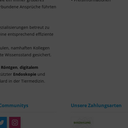
verbundene Ansprüche führten
zialisierungen betreut zu
ine entsprechend effiziente
hulen, namhaften Kollegen
e Wissensstand gesichert.
m Röntgen
,
digitalem
tützter
Endoskopie
und
ard in der Tiermedizin.
 Communitys
Unsere Zahlungsarten