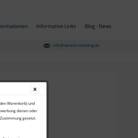
formationen
Informative Links
Blog - News
info@tierarzt-michling.de
r den Warenkorb) und
ktwerbung dienen oder
r Zustimmung gesetzt.